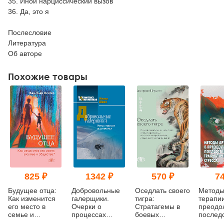
35. Иной нарциссический вызов
36. Да, это я
Послесловие
Литература
Об авторе
Похожие товары
825 ₽
1342 ₽
570 ₽
74
Будущее отца:
Добровольные
Оседлать своего
Методы
Как изменится
галерщики.
тигра:
терапии
его место в
Очерки о
Cтратагемы в
преодо
семье и
процессах
боевых
послед
обществе?
самоуспокоения
искусствах, или
травма