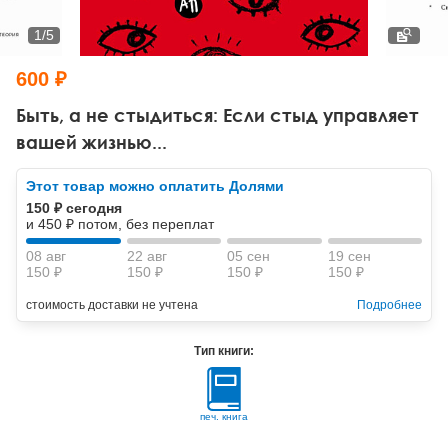
Тревожные расстройства, панические атаки
Психодрама
Психология труда и эргономика
Социальная и организационная психология
1
/
5
Сказкотерапия
Психофизиология
Учебная литература
600 ₽
Другие направления психотерапии
Социальная психология
Классический и юнгианский психоанализ
Быть, а не стыдиться: Если стыд управляет
вашей жизнью...
Классический, эриксоновский гипноз и НЛП
Этот товар можно оплатить Долями
НЛП
150 ₽ сегодня
и 450 ₽ потом, без переплат
08 авг
22 авг
05 сен
19 сен
150 ₽
150 ₽
150 ₽
150 ₽
стоимость доставки не учтена
Подробнее
Тип книги:
печ. книга