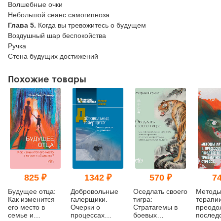
Волшебные очки
Небольшой сеанс самогипноза
Глава 5.
Когда вы тревожитесь о будущем
Воздушный шар беспокойства
Ручка
Стена будущих достижений
Похожие товары
825 ₽
1342 ₽
570 ₽
74
Будущее отца:
Добровольные
Оседлать своего
Методы
Как изменится
галерщики.
тигра:
терапии
его место в
Очерки о
Cтратагемы в
преодо
семье и
процессах
боевых
послед