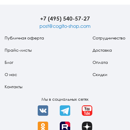
обществе?
самоуспокоения
искусствах, или
травма
как справляться
стресса
со сложными
проблемами с
+7 (495) 540-57-27
помощью
простых
post@cogito-shop.com
решений
Публичная оферта
Сотрудничество
Прайс-листы
Доставка
Блог
Оплата
О нас
Скидки
Контакты
Мы в социальных сетях
VK
Telegram
YouTube
OK
Rutube
Dzen