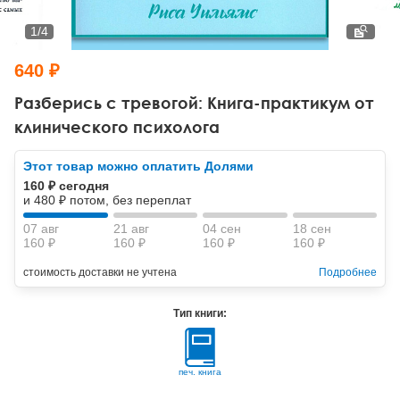
Тревожные расстройства, панические атаки
Психодрама
Психология труда и эргономика
Социальная и организационная психология
1
/
4
Сказкотерапия
Психофизиология
Учебная литература
640 ₽
Другие направления психотерапии
Социальная психология
Классический и юнгианский психоанализ
Разберись с тревогой: Книга-практикум от
клинического психолога
Классический, эриксоновский гипноз и НЛП
Этот товар можно оплатить Долями
НЛП
160 ₽ сегодня
и 480 ₽ потом, без переплат
07 авг
21 авг
04 сен
18 сен
160 ₽
160 ₽
160 ₽
160 ₽
стоимость доставки не учтена
Подробнее
Тип книги:
печ. книга