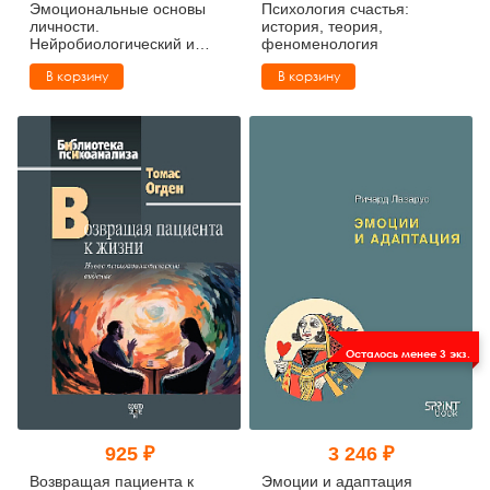
Эмоциональные основы
Психология счастья:
личности.
история, теория,
Нейробиологический и
феноменология
эволюционный подход
В корзину
В корзину
Осталось менее 3 экз.
925 ₽
3 246 ₽
Возвращая пациента к
Эмоции и адаптация