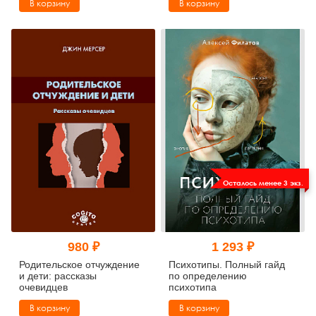
В корзину
В корзину
деградация
Осталось менее 3 экз.
980 ₽
1 293 ₽
Родительское отчуждение
Психотипы. Полный гайд
и дети: рассказы
по определению
очевидцев
психотипа
В корзину
В корзину