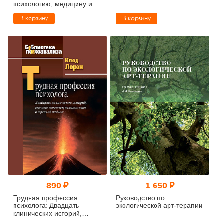
психологию, медицину и
социум. 3-е издание,
В корзину
В корзину
исправленное и
дополненное
890 ₽
1 650 ₽
Трудная профессия
Руководство по
психолога: Двадцать
экологической арт-терапии
клинических историй,