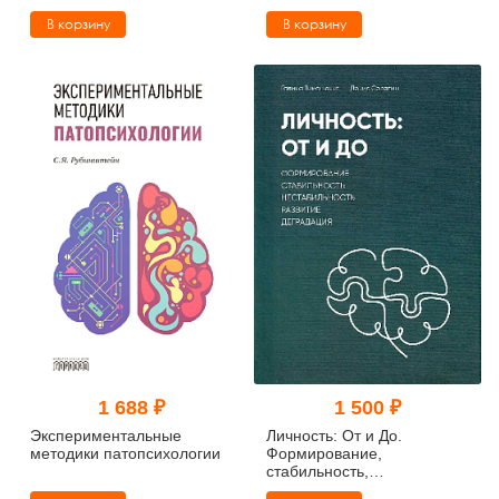
научные встречи и
В корзину
В корзину
размышления о третьей
топике
1 688 ₽
1 500 ₽
Экспериментальные
Личность: От и До.
методики патопсихологии
Формирование,
стабильность,
нестабильность, развитие,