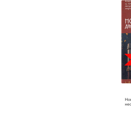
Но
не