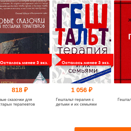
практи
вузов
Осталось менее 3 экз.
Осталось менее 3 экз.
818 ₽
1 056 ₽
вые сказочки для
Гештальт-терапия с
Гештал
старых терапевтов
детьми и их семьями