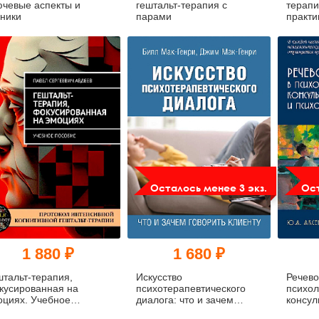
ючевые аспекты и
гештальт-терапия с
терапи
хники
парами
практи
Осталось менее 3 экз.
Ост
1 880 ₽
1 680 ₽
штальт-терапия,
Искусство
Речево
кусированная на
психотерапевтического
психол
оциях. Учебное
диалога: что и зачем
консул
собие
говорить клиенту
психот