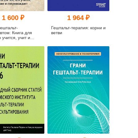
1 600 ₽
1 964 ₽
гештальт-
Гештальт-терапия: корни и
втом: Книга для
ветви
о учится, учит и
вождает