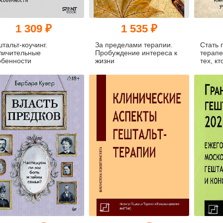
1 309 ₽
1 535 ₽
тальт-коучинг.
За пределами терапии.
Стать 
личительные
Пробуждение интереса к
терапе
обенности
жизни
тех, кт
сопро