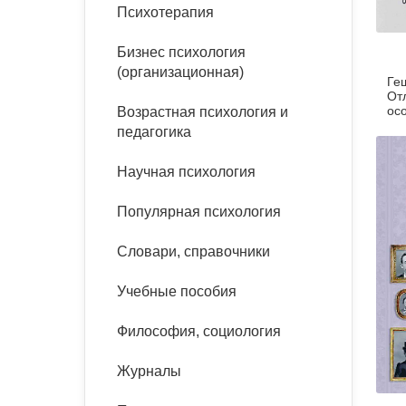
букинист
Психотерапия
Расстройства пищевого
Песочная терапия
Психология труда и
поведения
Психология развития
эргономика
Бизнес психология
Психодрама
(организационная)
Геш
Тревожные расстройства,
Социальная и
Психофизиология
От
панические атаки
организационная психология
ос
Возрастная психология и
Сказкотерапия
педагогика
Социальная психология
Учебная литература
Другие направления
Научная психология
психотерапии
Классический и юнгианский
психоанализ
Популярная психология
Классический, эриксоновский
гипноз и НЛП
Словари, справочники
НЛП
Учебные пособия
Философия, социология
Журналы