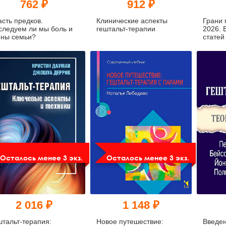
762 ₽
912 ₽
асть предков.
Клинические аспекты
Грани 
следуем ли мы боль и
гештальт-терапии
2026. 
йны семьи?
статей
Инстит
терапи
Консул
Осталось менее 3 экз.
Осталось менее 3 экз.
2 016 ₽
1 148 ₽
штальт-терапия:
Новое путешествие:
Введен