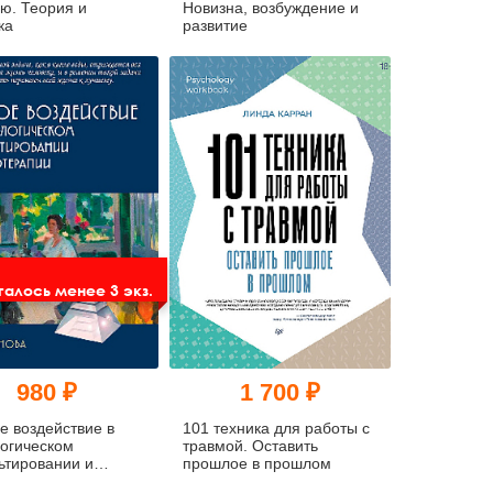
ю. Теория и
Новизна, возбуждение и
ка
развитие
алось менее 3 экз.
980 ₽
1 700 ₽
е воздействие в
101 техника для работы с
огическом
травмой. Оставить
ьтировании и
прошлое в прошлом
ерапии: Учебно-