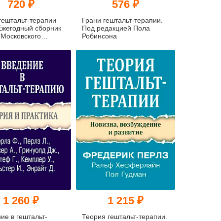
720 ₽
576 ₽
гештальт-терапии
Грани гештальт-терапии.
Ежегодный сборник
Под редакцией Пола
 Московского
Робинсона
ута Гештальт-
и и
ьтирования
1 260 ₽
1 215 ₽
ие в гештальт-
Теория гештальт-терапии.