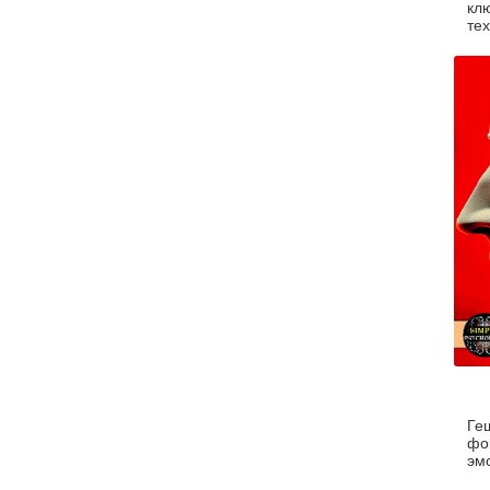
кл
те
Ге
фо
эм
по