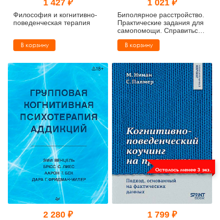
1 427 ₽
1 021 ₽
Философия и когнитивно-
Биполярное расстройство.
поведенческая терапия
Практические задания для
самопомощи. Справиться
с повторяющимися
В корзину
В корзину
эпизодами депрессии и
гипомании,
контролировать приступы
Осталось менее 3 экз.
2 280 ₽
1 799 ₽