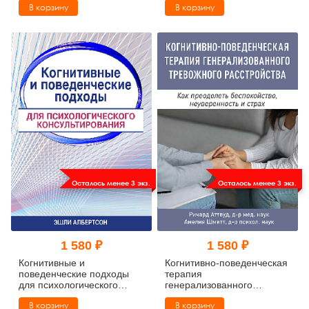
В корзину
В корзину
Осталось менее 3 экз.
Осталось менее 3 экз.
1 580 ₽
1 580 ₽
Когнитивные и
Когнитивно-поведенческая
поведенческие подходы
терапия
для психологического
генерализованного
консультирования
тревожного расстройства.
В корзину
В корзину
Как преодолеть