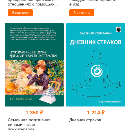
отношениях с помощью
е изд.
когнитивно-поведенческой
В корзину
В корзину
терапии
1 350 ₽
1 214 ₽
Семейная позитивная
Дневник страхов
динамическая
психотерапия