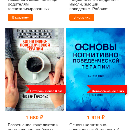
родителям
мысли, эмоции,
госпитализированных
поведение. Рабочая
новорожденных: учебное
тетрадь по когнитивно-
В корзину
В корзину
пособие
поведенческой терапии
Осталось менее 3 экз.
Осталось менее 3 экз.
1 680 ₽
1 919 ₽
Разрешение конфликтов и
Основы когнитивно-
преодоление проблем в
поведенческой терапии. 4-