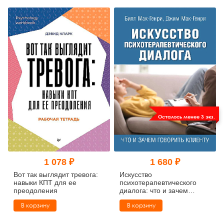
Осталось менее 3 экз.
1 078 ₽
1 680 ₽
Вот так выглядит тревога:
Искусство
навыки КПТ для ее
психотерапевтического
преодоления
диалога: что и зачем
говорить клиенту
В корзину
В корзину