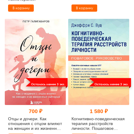
В корзину
В корзину
Осталось менее 3 экз.
Осталось менее 3 экз.
700 ₽
1 580 ₽
Отцы и дочери. Как
Когнитивно-поведенческая
отношения с отцом влияют
терапия расстройств
на женщин и их жизненные
личности. Пошаговое
сценарии
руководство