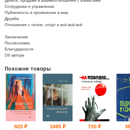
Деньги, продажи и взаимоотношения с клиентами
Сотрудники и управление
Публичность и проявление в мир
Дружба
Отношения с телом, спорт и всё-всё-всё
Заключение
Послесловие
Благодарности
Об авторе
Похожие товары
825 ₽
1065 ₽
720 ₽
36