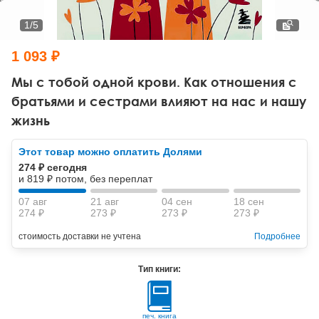
Тревожные расстройства, панические атаки
Психодрама
Психология труда и эргономика
Социальная и организационная психология
1
/
5
Сказкотерапия
Психофизиология
Учебная литература
1 093 ₽
Другие направления психотерапии
Социальная психология
Классический и юнгианский психоанализ
Мы с тобой одной крови. Как отношения с
братьями и сестрами влияют на нас и нашу
Классический, эриксоновский гипноз и НЛП
жизнь
НЛП
Этот товар можно оплатить Долями
274 ₽ сегодня
и 819 ₽ потом, без переплат
07 авг
21 авг
04 сен
18 сен
274 ₽
273 ₽
273 ₽
273 ₽
стоимость доставки не учтена
Подробнее
Тип книги:
печ. книга