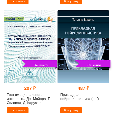
В корзину
В корзину
учебное пособие (pdf)
Эл. книга
Эл. книга
207 ₽
487 ₽
Тест эмоционального
Прикладная
интеллекта Дж. Мэйера, П.
нейролингвистика (pdf)
Сэловея, Д. Карузо в
подростковой
В корзину
В корзину
исследовательской версии: