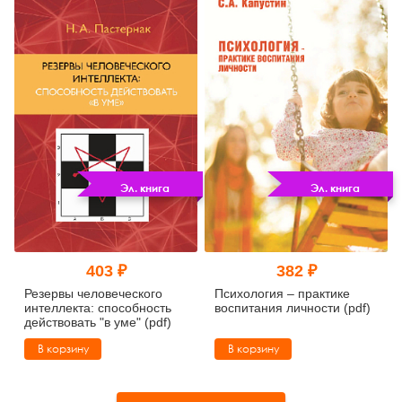
Эл. книга
Эл. книга
403 ₽
382 ₽
Резервы человеческого
Психология – практике
интеллекта: способность
воспитания личности (pdf)
действовать "в уме" (pdf)
В корзину
В корзину