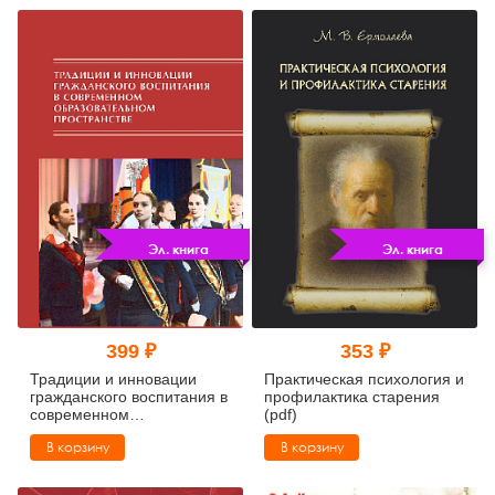
Эл. книга
Эл. книга
399 ₽
353 ₽
Традиции и инновации
Практическая психология и
гражданского воспитания в
профилактика старения
современном
(pdf)
образовательном
В корзину
В корзину
пространстве (pdf)