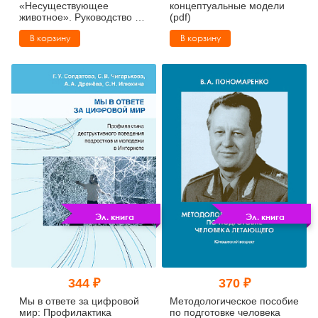
«Несуществующее
концептуальные модели
животное». Руководство и
(pdf)
результаты
В корзину
В корзину
психодиагностического
исследования взрослых
пациентов с различными
расстройствами
эмоционально-личностной
сферы (pdf)
Эл. книга
Эл. книга
344 ₽
370 ₽
Мы в ответе за цифровой
Методологическое пособие
мир: Профилактика
по подготовке человека