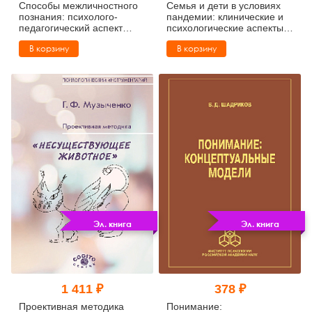
Способы межличностного
Семья и дети в условиях
познания: психолого-
пандемии: клинические и
педагогический аспект
психологические аспекты:
(pdf)
монография (pdf)
В корзину
В корзину
Эл. книга
Эл. книга
1 411 ₽
378 ₽
Проективная методика
Понимание: