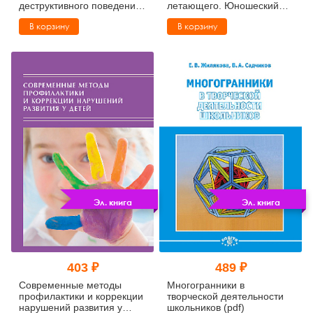
деструктивного поведения
летающего. Юношеский
подростков и молодежи в
возраст (pdf)
В корзину
В корзину
Интернете: Учебно-
методическое пособие
(pdf)
Эл. книга
Эл. книга
403 ₽
489 ₽
Современные методы
Многогранники в
профилактики и коррекции
творческой деятельности
нарушений развития у
школьников (pdf)