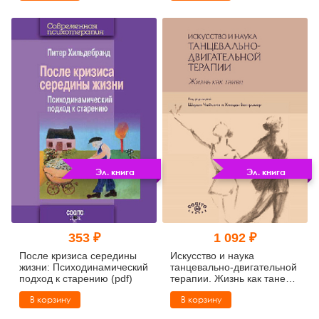
Русскоязычная версия
(MSCEIT-YRV™):
Руководство
исследователя (pdf)
Эл. книга
Эл. книга
353 ₽
1 092 ₽
После кризиса середины
Искусство и наука
жизни: Психодинамический
танцевально-двигательной
подход к старению (pdf)
терапии. Жизнь как танец
(pdf)
В корзину
В корзину