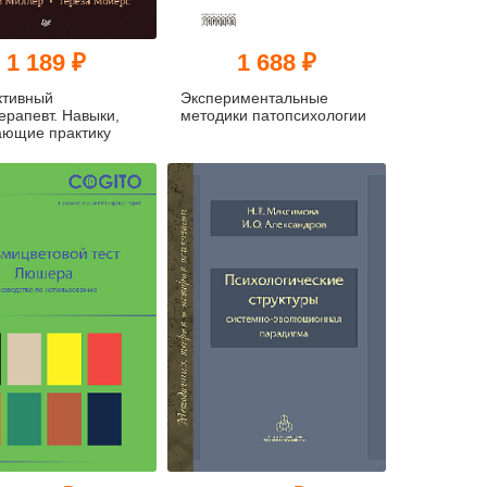
1 189 ₽
1 688 ₽
тивный
Экспериментальные
ерапевт. Навыки,
методики патопсихологии
ающие практику