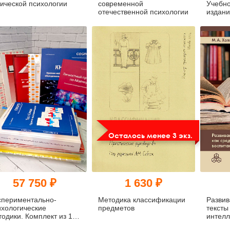
нической психологии
современной
Учебно
отечественной психологии
издани
допол
Осталось менее 3 экз.
57 750 ₽
1 630 ₽
спериментально-
Методика классификации
Разви
ихологические
предметов
тексты
тодики. Комплект из 15
интелл
тодик. ЭПМ-15Б
воспит