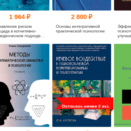
1 964 ₽
2 800 ₽
равление риском
Основы интегративной
Эффек
цида в когнитивно-
практической психологии
психот
веденческом подходе.
улучш
 изд.
Осталось менее 3 экз.