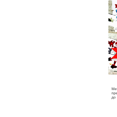
(б
Ме
пр
до 