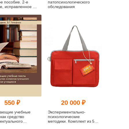
е пособие. 2-е
патопсихологического
е, исправленное и
обследования
ненное
550 ₽
20 000 ₽
вающие учебные
Экспериментально-
 как средство
психологические
ектуального
методики. Комплект из 5
ания учащихся
методик. ЭПМ-5Б