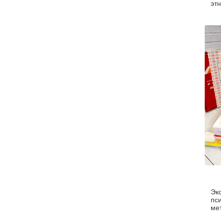
эт
Эк
пс
ме
ме