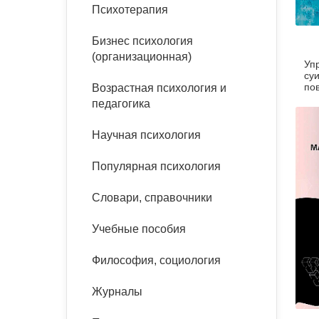
букинист
Психотерапия
Расстройства пищевого
Песочная терапия
Психология труда и
поведения
Психология развития
эргономика
Бизнес психология
Психодрама
(организационная)
Уп
Тревожные расстройства,
Социальная и
Психофизиология
суи
панические атаки
организационная психология
по
Возрастная психология и
Сказкотерапия
2-е
педагогика
Социальная психология
Учебная литература
Другие направления
Научная психология
психотерапии
Классический и юнгианский
психоанализ
Популярная психология
Классический, эриксоновский
гипноз и НЛП
Словари, справочники
НЛП
Учебные пособия
Философия, социология
Журналы