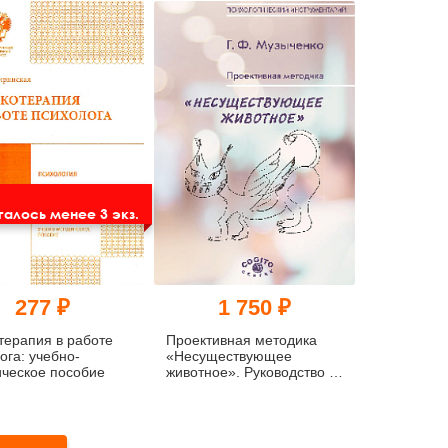
(бланковый вариант)
алось менее 3 экз.
277 ₽
1 750 ₽
терапия в работе
Проективная методика
ога: учебно-
«Несуществующее
ческое пособие
животное». Руководство и
результаты
психодиагностического
исследования взрослых
пациентов с различными