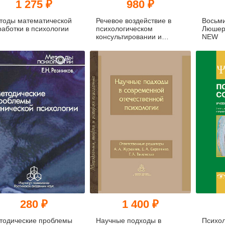
1 275 ₽
980 ₽
тоды математической
Речевое воздействие в
Восьми
работки в психологии
психологическом
Люшера
консультировании и
NEW
психотерапии: Учебно-
практическое пособие для
вузов
280 ₽
1 400 ₽
тодические проблемы
Научные подходы в
Психол