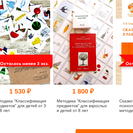
ланковый вариант)
Осталось менее 3 экз.
Ост
1 530 ₽
1 800 ₽
тодика "Классификация
Методика "Классификация
Сказко
едметов" для детей от 3
предметов" для взрослых
психол
8 лет
и детей от 8 лет
методи