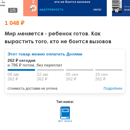
Тревожные расстройства, панические атаки
Психодрама
Психология труда и эргономика
Социальная и организационная психология
1
/
5
Сказкотерапия
Психофизиология
Учебная литература
1 048 ₽
Другие направления психотерапии
Социальная психология
Классический и юнгианский психоанализ
Мир меняется - ребенок готов. Как
вырастить того, кто не боится вызовов
Классический, эриксоновский гипноз и НЛП
Этот товар можно оплатить Долями
НЛП
262 ₽ сегодня
и 786 ₽ потом, без переплат
08 авг
22 авг
05 сен
19 сен
262 ₽
262 ₽
262 ₽
262 ₽
стоимость доставки не учтена
Подробнее
Тип книги:
печ. книга