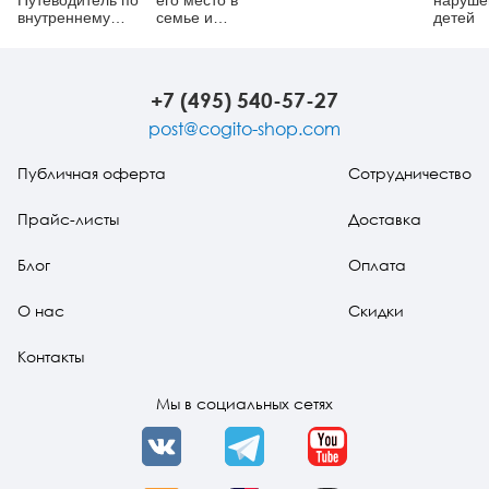
Путеводитель по
его место в
наруше
внутреннему
семье и
детей
миру ребенка
обществе?
+7 (495) 540-57-27
post@cogito-shop.com
Публичная оферта
Сотрудничество
Прайс-листы
Доставка
Блог
Оплата
О нас
Скидки
Контакты
Мы в социальных сетях
VK
Telegram
YouTube