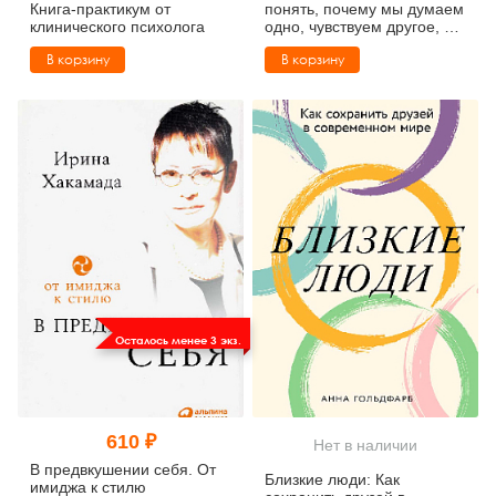
Книга-практикум от
понять, почему мы думаем
клинического психолога
одно, чувствуем другое, а
поступаем как всегда
В корзину
В корзину
Осталось менее 3 экз.
610 ₽
Нет в наличии
В предвкушении себя. От
Близкие люди: Как
имиджа к стилю