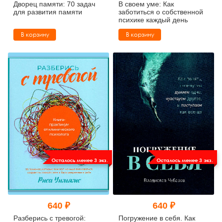
Дворец памяти: 70 задач
В своем уме: Как
для развития памяти
заботиться о собственной
психике каждый день
В корзину
В корзину
Осталось менее 3 экз.
Осталось менее 3 экз.
640 ₽
640 ₽
Разберись с тревогой:
Погружение в себя. Как