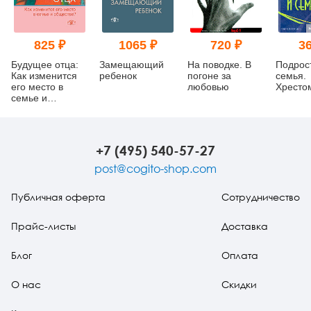
825 ₽
1065 ₽
720 ₽
36
Будущее отца:
Замещающий
На поводке. В
Подрос
Как изменится
ребенок
погоне за
семья.
его место в
любовью
Хресто
семье и
обществе?
+7 (495) 540-57-27
post@cogito-shop.com
Публичная оферта
Сотрудничество
Прайс-листы
Доставка
Блог
Оплата
О нас
Скидки