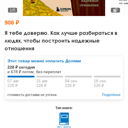
Тревожные расстройства, панические атаки
Психодрама
Психология труда и эргономика
Социальная и организационная психология
1
/
5
Сказкотерапия
Психофизиология
Учебная литература
906 ₽
Другие направления психотерапии
Социальная психология
Классический и юнгианский психоанализ
Я тебе доверяю. Как лучше разбираться в
людях, чтобы построить надежные
Классический, эриксоновский гипноз и НЛП
отношения
НЛП
Этот товар можно оплатить Долями
228 ₽ сегодня
и 678 ₽ потом, без переплат
07 авг
21 авг
04 сен
18 сен
228 ₽
226 ₽
226 ₽
226 ₽
стоимость доставки не учтена
Подробнее
Тип книги:
печ. книга