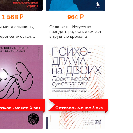
1 568 ₽
964 ₽
ы меня слышишь,
Сила жить. Искусство
..
находить радость и смысл
ерапевтическая
в трудные времена
 в ситуации
значной утраты
алось менее 3 экз.
Осталось менее 3 экз.