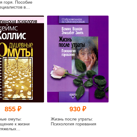
я горя. Пособие
ециалистов в
и психического
ья
855 ₽
930 ₽
ные омуты:
Жизнь после утраты:
щение к жизни
Психология горевания
тяжелых
сений