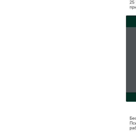
25
пр
сп
пр
жи
Бе
Пс
ра
пр