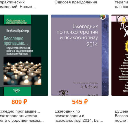
 практических
Одиссея преодоления
терапи
именений. Новые
для сп
особы решения
област
облем повседневной
здоров
зни
809 ₽
545 ₽
сследно пропавшие...
Ежегодник по
Душев
ихотерапевтическая
психотерапии и
Возвра
бота с родственниками
психоанализу. 2014. Вып.
после 
опавших без вести
11
потря