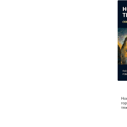
Но
го
тя