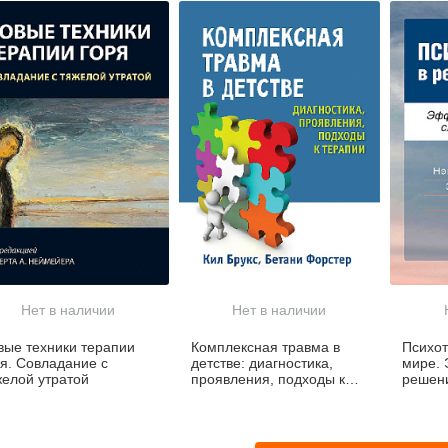
Нет в наличии
Нет в наличии
вые техники терапии
Комплексная травма в
Психот
ря. Совладание с
детстве: диагностика,
мире.
желой утратой
проявления, подходы к
решен
терапии
пробл