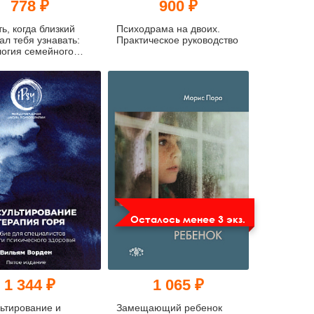
778 ₽
900 ₽
ть, когда близкий
Психодрама на двоих.
ал тебя узнавать:
Практическое руководство
огия семейного
а
Осталось менее 3 экз.
1 344 ₽
1 065 ₽
ьтирование и
Замещающий ребенок