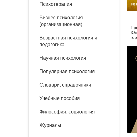
букинист
Психотерапия
Расстройства пищевого
Песочная терапия
Психология труда и
поведения
Психология развития
эргономика
Бизнес психология
Психодрама
(организационная)
Пр
Тревожные расстройства,
Социальная и
Психофизиология
Юн
панические атаки
организационная психология
го
Возрастная психология и
Сказкотерапия
ри
педагогика
Социальная психология
ме
Учебная литература
Другие направления
Научная психология
психотерапии
Классический и юнгианский
психоанализ
Популярная психология
Классический, эриксоновский
гипноз и НЛП
Словари, справочники
НЛП
Учебные пособия
Философия, социология
Журналы