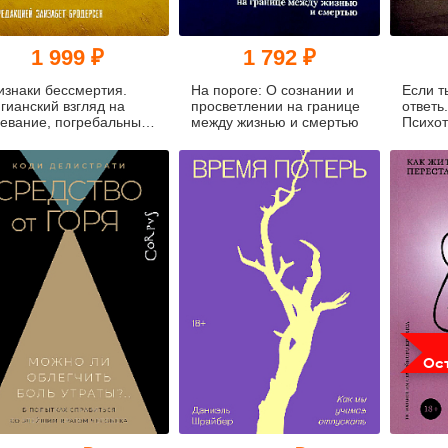
1 999 ₽
1 792 ₽
изнаки бессмертия.
На пороге: О сознании и
Если т
гианский взгляд на
просветлении на границе
ответь.
ревание, погребальные
между жизнью и смертью
Психот
туалы и царство
помощь
ртвых
неодно
Ост