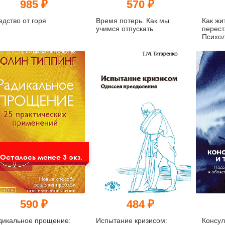
985 ₽
570 ₽
едство от горя
Время потерь. Как мы
Как жи
учимся отпускать
перест
Психол
кризис
Осталось менее 3 экз.
590 ₽
484 ₽
дикальное прощение:
Испытание кризисом:
Консул