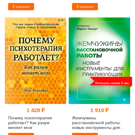
видение
В корзину
В корзину
Осталось менее 3 экз.
1 428 ₽
1 919 ₽
Почему психотерапия
Жемчужины
работает? Как разум
расстановочной работы:
меняет мозг
новые инструменты для
практикующих