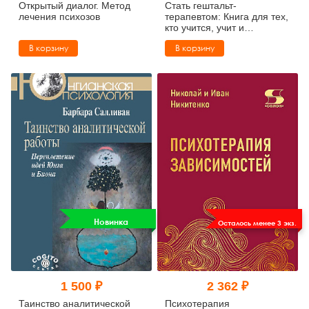
Открытый диалог. Метод
Стать гештальт-
лечения психозов
терапевтом: Книга для тех,
кто учится, учит и
сопровождает
В корзину
В корзину
Новинка
Осталось менее 3 экз.
1 500 ₽
2 362 ₽
Таинство аналитической
Психотерапия