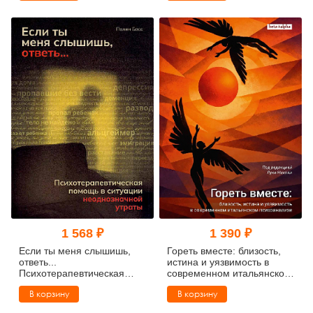
1 568 ₽
1 390 ₽
Если ты меня слышишь,
Гореть вместе: близость,
ответь...
истина и уязвимость в
Психотерапевтическая
современном итальянском
помощь в ситуации
психоанализе
В корзину
В корзину
неоднозначной утраты