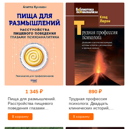
1 345 ₽
890 ₽
Пища для размышлений.
Трудная профессия
Расстройства пищевого
психолога: Двадцать
поведения глазами
клинических историй,
психоаналитика
научные встречи и
В корзину
В корзину
размышления о третьей
топике