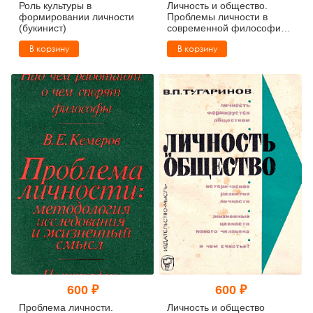
Роль культуры в
Личность и общество.
формировании личности
Проблемы личности в
(букинист)
современной философии -
марксизм,
В корзину
В корзину
экзистенциализм,
структурализм,
христианский персонализм
(букинист)
600 ₽
600 ₽
Проблема личности.
Личность и общество