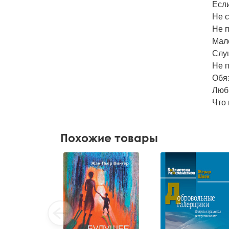
Если
Не с
Не п
Мал
Слу
Не 
Обя
Люб
Что 
Похожие товары