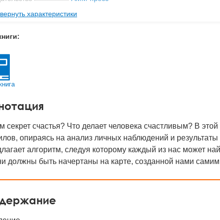
вернуть характеристики
мат книги
197x198x4 мм
с
0.244 кг
книги:
 обложки
Мягкая обложка
-во стр
96
2014
книга
BN
978-5-4253-0661-6
нотация
д
23376
м секрет счастья? Что делает человека счастливым? В это
лов, опираясь на анализ личных наблюдений и результаты
лагает алгоритм, следуя которому каждый из нас может най
и должны быть начертаны на карте, созданной нами самим
держание