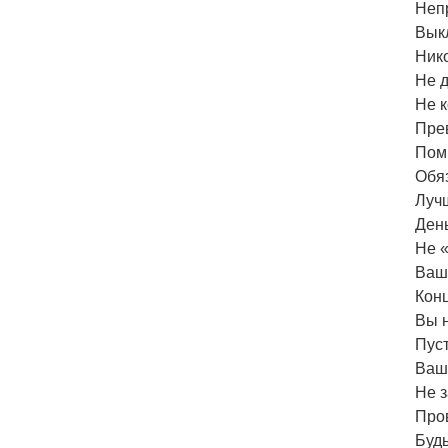
Неп
Вык
Ник
Не д
Не к
Пре
Помн
Обя
Луч
День
Не 
Ваш
Конц
Вы 
Пус
Ваш
Не 
Про
Буд