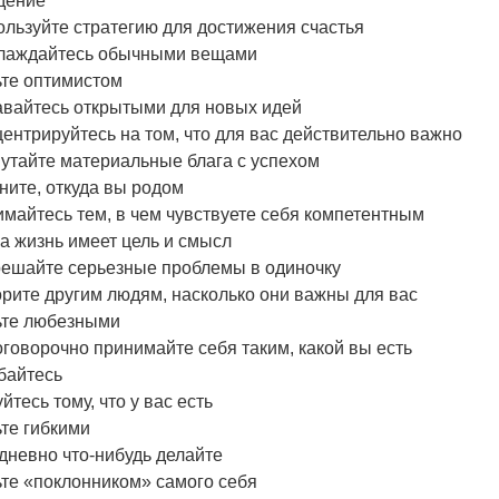
дение
льзуйте стратегию для достижения счастья
лаждайтесь обычными вещами
ьте оптимистом
авайтесь открытыми для новых идей
ентрируйтесь на том, что для вас действительно важно
утайте материальные блага с успехом
ите, откуда вы родом
майтесь тем, в чем чувствуете себя компетентным
а жизнь имеет цель и смысл
решайте серьезные проблемы в одиночку
рите другим людям, насколько они важны для вас
ьте любезными
говорочно принимайте себя таким, какой вы есть
байтесь
йтесь тому, что у вас есть
те гибкими
дневно что-нибудь делайте
те «поклонником» самого себя