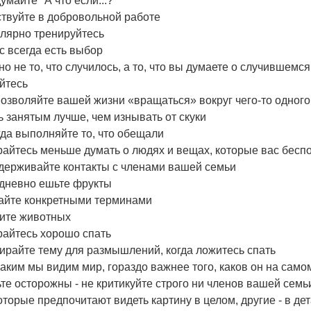
умайте "А что если...?"
твуйте в добровольной работе
улярно тренируйтесь
с всегда есть выбор
о не то, что случилось, а то, что вы думаете о случившемся
йтесь
озволяйте вашей жизни «вращаться» вокруг чего-то одного
 занятым лучше, чем изнывать от скуки
да выполняйте то, что обещали
айтесь меньше думать о людях и вещах, которые вас бесп
держивайте контакты с членами вашей семьи
дневно ешьте фрукты
айте конкретными терминами
ите животных
райтесь хорошо спать
ирайте тему для размышлений, когда ложитесь спать
каким мы видим мир, гораздо важнее того, каков он на само
те осторожны - не критикуйте строго ни членов вашей семьи
торые предпочитают видеть картину в целом, другие - в де