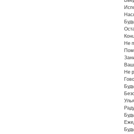
Вве
Испо
Нас
Буд
Ост
Конц
Не п
Помн
Зани
Ваш
Не 
Гово
Буд
Безо
Улы
Раду
Будь
Еже
Будь