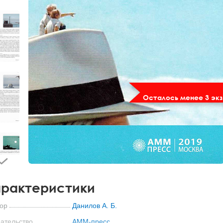
Осталось менее 3 экз
рактеристики
ор
Данилов А. Б.
ательство
АММ-пресс