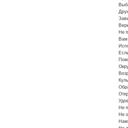
Выб
Дру
Зав
Верь
Не 
Вам
Испо
Если
Помн
Окр
Возр
Кул
Обра
Откр
Удов
Не 
Не 
Нам