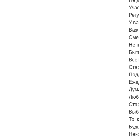
Не д
Учас
Рег
У ва
Важн
Сме
Не п
Быть
Всег
Стар
Под
Еже
Дум
Люб
Ста
Выб
То, 
Будь
Неко