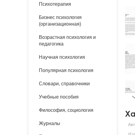
букинист
Психотерапия
Расстройства пищевого
Песочная терапия
Психология труда и
поведения
Психология развития
эргономика
Бизнес психология
Психодрама
(организационная)
Тревожные расстройства,
Социальная и
Психофизиология
панические атаки
организационная психология
Возрастная психология и
Сказкотерапия
педагогика
Социальная психология
Учебная литература
Другие направления
Научная психология
психотерапии
Классический и юнгианский
психоанализ
Популярная психология
Классический, эриксоновский
гипноз и НЛП
Словари, справочники
НЛП
Учебные пособия
Философия, социология
Ха
Журналы
Авт
Изд