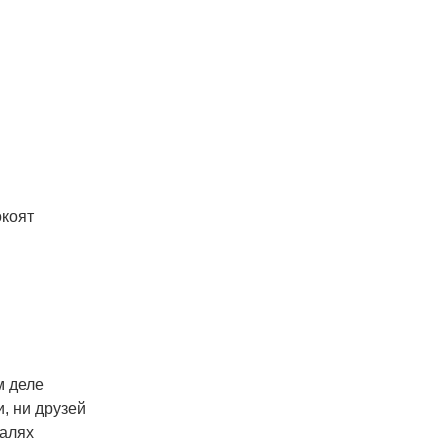
окоят
м деле
, ни друзей
талях