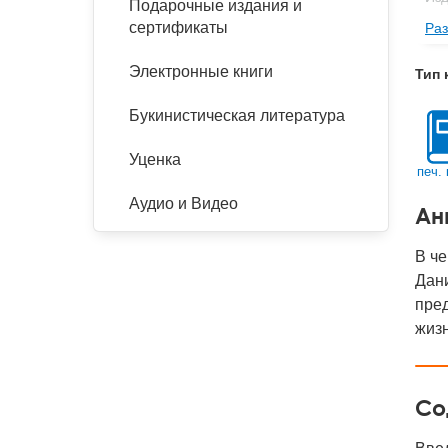
Подарочные издания и
сертификаты
Раз
Фор
Ве
Электронные книги
Тип 
Тип
Букинистическая литература
Кол
Год
Уценка
печ. 
IS
Аудио и Видео
Ан
Ко
В че
Дани
пред
жизн
Со