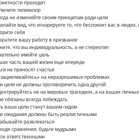
риятности проходят
лючите телевизор
огда не изменяйте своим принципам ради цели
елайте вид, что игнорируете то, что беспокоит вас в людях
орите себя
вратите вашу работу в призвание
ите, что вы индивидуальность, а не стереотип
зательно имейте цель
шая часть вашей жизни еще впереди
ги не приносят счастья
«зацикливайтесь» на неразрешимых проблемах
и цели не должны противоречить одна другой
ентрируйтесь не на мировых трагедиях, а на ваших личны
не обязаны всегда побеждать
ть ваши цели станут вашим гидом
и ожидания должны быть реалистичными
забывайте развлекаться
водя сравнения, будьте мудрыми
ьте ответственными