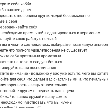
ерите себе хобби
жба важнее денег
идовать отношениям других людей бессмысленно
те в себя
переоценивайте себя
 необходимо время что6ы адаптироваться к переменам
льзуйте свою работу с пользой
 вы в чем-то сомневаетесь, выбирайте позитивную альтер
ите что полного удовлетворения не существует
ужите себя приятными ароматами
аст это не то чего следует бояться
ьтивируйте ваши воспоминания
тите внимание - возможно у вас уже есть то, чего вы хотит
ойте для себя что делает вас счастливыми, а что печальны
летворенность - вещь относительная
позволяйте другим определять ваши цели
обижайте ваших друзей и вашу семью
 необходимо чувствовать, что мы нужны