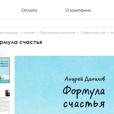
Оплата
О компании
ая страница
Каталог
Популярная психология
Помоги себе сам
Ф
рмула счастья