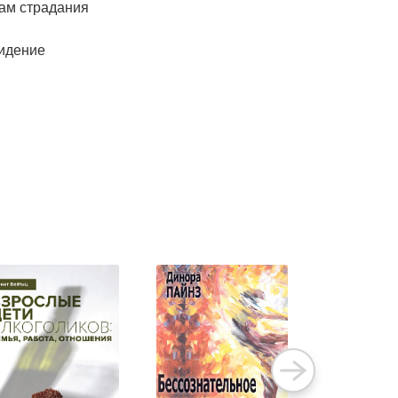
вам страдания
видение