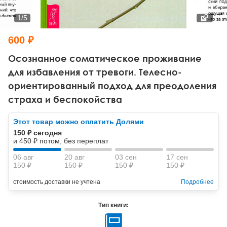
Тревожные расстройства, панические атаки
Психодрама
Психология труда и эргономика
Социальная и организационная психология
1
/
5
Сказкотерапия
Психофизиология
Учебная литература
600 ₽
Другие направления психотерапии
Социальная психология
Классический и юнгианский психоанализ
Осознанное соматическое проживание
для избавления от тревоги. Телесно-
Классический, эриксоновский гипноз и НЛП
ориентированный подход для преодоления
страха и беспокойства
НЛП
Этот товар можно оплатить Долями
150 ₽ сегодня
и 450 ₽ потом, без переплат
06 авг
20 авг
03 сен
17 сен
150 ₽
150 ₽
150 ₽
150 ₽
стоимость доставки не учтена
Подробнее
Тип книги: