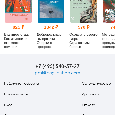
825 ₽
1342 ₽
570 ₽
74
Будущее отца:
Добровольные
Оседлать своего
Методы
Как изменится
галерщики.
тигра:
терапии
его место в
Очерки о
Cтратагемы в
преодо
семье и
процессах
боевых
послед
обществе?
самоуспокоения
искусствах, или
травма
как справляться
стресса
со сложными
проблемами с
+7 (495) 540-57-27
помощью
простых
post@cogito-shop.com
решений
Публичная оферта
Сотрудничество
Прайс-листы
Доставка
Блог
Оплата