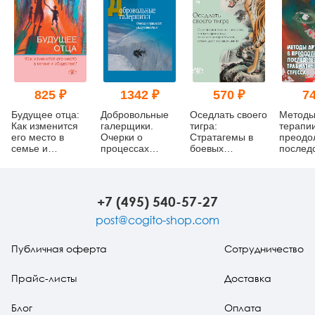
825 ₽
1342 ₽
570 ₽
74
Будущее отца:
Добровольные
Оседлать своего
Методы
Как изменится
галерщики.
тигра:
терапии
его место в
Очерки о
Cтратагемы в
преодо
семье и
процессах
боевых
послед
обществе?
самоуспокоения
искусствах, или
травма
как справляться
стресса
со сложными
проблемами с
+7 (495) 540-57-27
помощью
простых
post@cogito-shop.com
решений
Публичная оферта
Сотрудничество
Прайс-листы
Доставка
Блог
Оплата