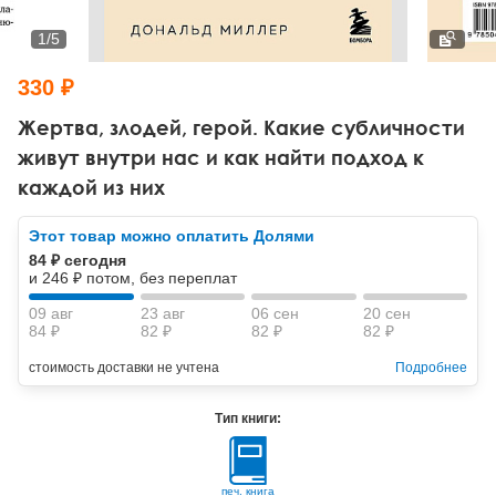
Тревожные расстройства, панические атаки
Психодрама
Психология труда и эргономика
Социальная и организационная психология
1
/
5
Сказкотерапия
Психофизиология
Учебная литература
330 ₽
Другие направления психотерапии
Социальная психология
Классический и юнгианский психоанализ
Жертва, злодей, герой. Какие субличности
живут внутри нас и как найти подход к
Классический, эриксоновский гипноз и НЛП
каждой из них
НЛП
Этот товар можно оплатить Долями
84 ₽ сегодня
и 246 ₽ потом, без переплат
09 авг
23 авг
06 сен
20 сен
84 ₽
82 ₽
82 ₽
82 ₽
стоимость доставки не учтена
Подробнее
Тип книги:
печ. книга