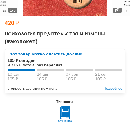
Тревожные расстройства, панические атаки
Психодрама
Психология труда и эргономика
Социальная и организационная психология
1
/
5
Сказкотерапия
Психофизиология
Учебная литература
420 ₽
Другие направления психотерапии
Социальная психология
Классический и юнгианский психоанализ
Психология предательства и измены
(#экопокет)
Классический, эриксоновский гипноз и НЛП
Этот товар можно оплатить Долями
НЛП
105 ₽ сегодня
и 315 ₽ потом, без переплат
10 авг
24 авг
07 сен
21 сен
105 ₽
105 ₽
105 ₽
105 ₽
стоимость доставки не учтена
Подробнее
Тип книги:
печ. книга