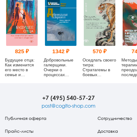
825 ₽
1342 ₽
570 ₽
74
Будущее отца:
Добровольные
Оседлать своего
Методы
Как изменится
галерщики.
тигра:
терапии
его место в
Очерки о
Cтратагемы в
преодо
семье и
процессах
боевых
послед
обществе?
самоуспокоения
искусствах, или
травма
как справляться
стресса
со сложными
проблемами с
+7 (495) 540-57-27
помощью
простых
post@cogito-shop.com
решений
Публичная оферта
Сотрудничество
Прайс-листы
Доставка