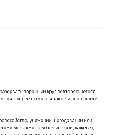
разорвать порочный круг повторяющегося
ессии, скорее всего, вы также испытываете
беспокойстве, унижении, негодовании или
этими мыслями, тем больше они, кажется,
я из этой обреченной на провал "ловушки