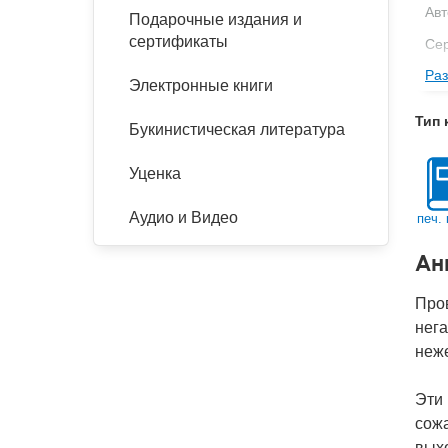
Авт
Подарочные издания и
сертификаты
Се
Раз
Изд
Электронные книги
Фор
Тип 
Букинистическая литература
Ве
Тип
Уценка
Кол
Аудио и Видео
печ. 
Год
Ан
IS
Ко
Про
нега
неж
Эти 
сожа
выхо