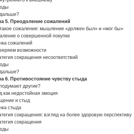
оды
 дальше?
ва 5. Преодоление сожалений
 такое сожаление: мышление «должен был» и «мог бы»
аление о совершенной покупке
нка сожалений
веряем возможности
атегия сокращения несоответствий
оды
 дальше?
ва 6. Противостояние чувству стыда
 подумают другие?
д как недостойная эмоция
щение и стыд
нка стыда
тегия сокращения: взгляд на более здоровую перспективу
атегия сокращения
оды