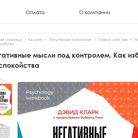
Оплата
О компании
ая страница
Каталог
Популярная психология
Помоги себе сам
Не
койства
гативные мысли под контролем. Как изб
спокойства