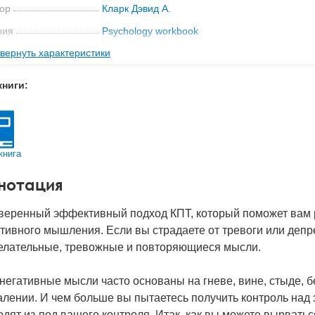
ор
Кларк Дэвид А.
рия
Psychology workbook
вернуть характеристики
ательство
Питер
мат книги
252x195x15 мм
книги:
с
0.584 кг
 обложки
Мягкая обложка
-во стр
224
книга
2023
нотация
BN
978-5-4461-2329-2
д
29799
веренный эффективный подход КПТ, который поможет вам 
тивного мышления. Если вы страдаете от тревоги или депр
елательные, тревожные и повторяющиеся мысли.
негативные мысли часто основаны на гневе, вине, стыде, 
лении. И чем больше вы пытаетесь получить контроль над 
дят из-под вашего контроля. Итак, как вы можете вырватьс