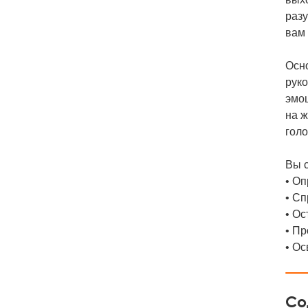
разу
вам
Осно
рук
эмо
на ж
голо
Вы 
• О
• Сп
• О
• П
• Ос
Со