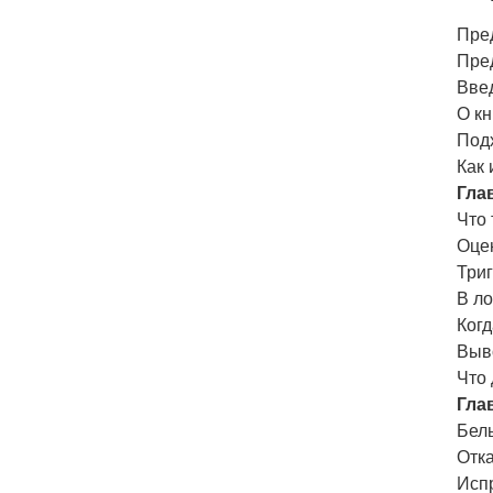
Пред
Пре
Вве
О кн
Под
Как 
Гла
Что
Оце
Три
В л
Ког
Выв
Что
Гла
Бел
Отка
Исп