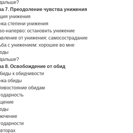
 дальше?
ва 7. Преодоление чувства унижения
ция унижения
нка степени унижения
во-наперво: остановить унижение
авление от унижения: самосострадание
ьба с унижением: хорошее во мне
оды
 дальше?
ва 8. Освобождение от обид
биды к обидчивости
нка обиды
тивостояние обидам
годарность
щение
оды
лючение
годарности
авторах