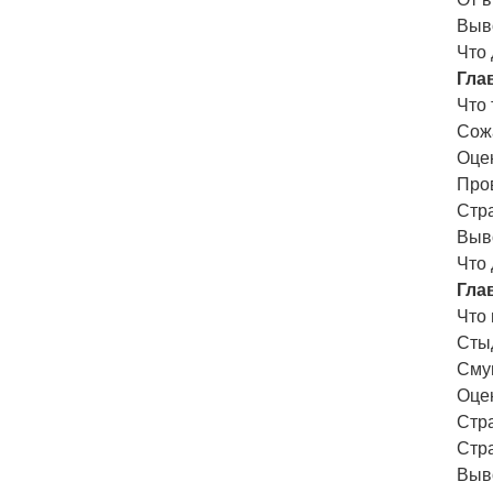
Выв
Что
Гла
Что
Сож
Оце
Про
Стр
Выв
Что
Гла
Что
Сты
Сму
Оце
Стра
Стр
Выв