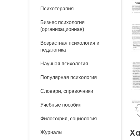
букинист
Психотерапия
Расстройства пищевого
Песочная терапия
Психология труда и
поведения
Психология развития
эргономика
Бизнес психология
Психодрама
(организационная)
Тревожные расстройства,
Социальная и
Психофизиология
панические атаки
организационная психология
Сказкотерапия
Возрастная психология и
Социальная психология
педагогика
Учебная литература
Другие направления
психотерапии
Научная психология
Классический и юнгианский
психоанализ
Классический, эриксоновский
Популярная психология
гипноз и НЛП
Словари, справочники
НЛП
Учебные пособия
Философия, социология
Ха
Журналы