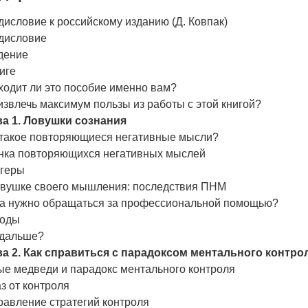
исловие к российскому изданию (Д. Ковпак)
дисловие
дение
иге
ходит ли это пособие именно вам?
извлечь максимум пользы из работы с этой книгой?
ва 1. Ловушки сознания
 такое повторяющиеся негативные мысли?
нка повторяющихся негативных мыслей
ггеры
овушке своего мышления: последствия ПНМ
да нужно обращаться за профессиональной помощью?
оды
 дальше?
ва 2. Как справиться с парадоксом ментального контро
ые медведи и парадокс ментального контроля
з от контроля
равление стратегий контроля