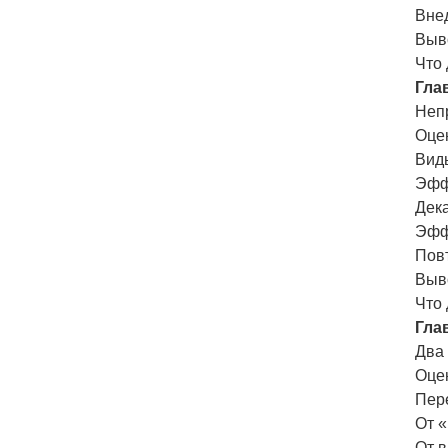
Вне
Выв
Что
Гла
Неп
Оце
Вид
Эфф
Дек
Эфф
Пов
Выв
Что
Гла
Два
Оце
Пер
От «
От 