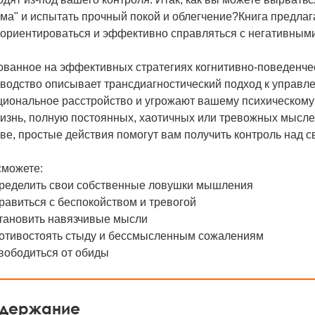
ма" и испытать прочный покой и облегчение?Книга предла
 ориентироваться и эффективно справляться с негативны
ванное на эффективных стратегиях когнитивно-поведенческ
оводство описывает трансдиагностический подход к управ
циональное расстройство и угрожают вашему психическому
изнь, полную постоянных, хаотичных или тревожных мыслей
ве, простые действия помогут вам получить контроль над 
сможете:
пределить свои собственные ловушки мышления
равиться с беспокойством и тревогой
становить навязчивые мысли
ротивостоять стыду и бессмысленным сожалениям
вободиться от обиды
держание