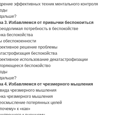
дрение эффективных техник ментального контроля
оды
 дальше?
ва 3. Избавляемся от привычки беспокоиться
реодолимая потребность в беспокойстве
нка беспокойства
ы обеспокоенности
ективное решение проблемы
атастрофизация беспокойства
ективное использование декатастрофизации
торяющееся беспокойство
оды
 дальше?
ва 4. Избавляемся от чрезмерного мышления
 вида чрезмерного мышления
нка чрезмерного мышления
еосмысление потерянных целей
почему» к «как»
внутреннего к внешнему