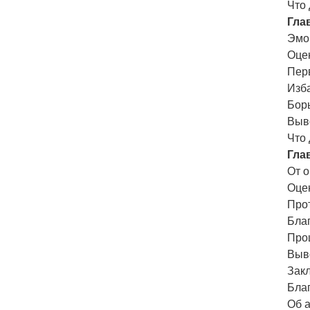
Что
Гла
Эмо
Оце
Пер
Изб
Бор
Выв
Что
Гла
От о
Оце
Про
Бла
Про
Выв
Зак
Бла
Об 