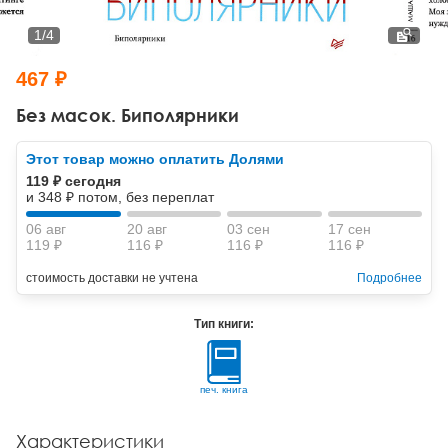
Тревожные расстройства, панические атаки
Психодрама
Психология труда и эргономика
Социальная и организационная психология
1
/
4
Сказкотерапия
Психофизиология
Учебная литература
467 ₽
Другие направления психотерапии
Социальная психология
Классический и юнгианский психоанализ
Без масок. Биполярники
Классический, эриксоновский гипноз и НЛП
Этот товар можно оплатить Долями
119 ₽ сегодня
НЛП
и 348 ₽ потом, без переплат
06 авг
20 авг
03 сен
17 сен
119 ₽
116 ₽
116 ₽
116 ₽
стоимость доставки не учтена
Подробнее
Тип книги:
печ. книга
Характеристики