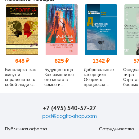
648 ₽
825 ₽
1342 ₽
57
Биполярка: как
Будущее отца:
Добровольные
Оседла
живут и
Как изменится
галерщики.
тигра:
справляются с
его место в
Очерки о
Cтрата
собой люди с
семье и
процессах
боевых
биполярным
обществе?
самоуспокоения
искусст
расстройством.
как спр
2-е издание
со сло
пробле
+7 (495) 540-57-27
помощ
просты
post@cogito-shop.com
решени
Публичная оферта
Сотрудничество