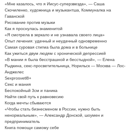
«Мне казалось, что я Иисус-суперзвезда», — Саша
Скочиленко, художница и музыкантша, Коммуналка на
Гаванской
Рисование против музыки
Как я проснулась знаменитой
«Я смотрела в зеркало и не узнавала своего лица»
Опыт лечения: удачный и неудачный одновременно
Самая суровая стигма была дома и в больнице
Как ужиться двум людям с хронической депрессией
«В мании я была бесстрашной и бесстыдной», — Елена
Рыдкина, секс-просветительница, Норильск — Москва — Лос-
Анджелес
Sexprosvetl8+
Секс и мания
Беспокойный 3см и паника
Найти свой путь к равновесию
Когда мечты сбываются
«Чтобы стать бизнесменом в России, нужно быть
ненормальным», — Александр Донской, шоумен и
предприниматель
Книга помощи самому себе