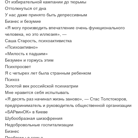
От избирательной кампании до тюрьмы
Оттолкнуться от дна
У нас даже принято быть депрессивным
Бизнес и безумие
«Я могу производить впечатление очень функционального
человека, но это иллюзия», —
Саша Старость, психоактивистка
«Психоактивно»
«Милость к падшим»
Безумен и горжусь этим
Психпросвет
Я с четырех лет была странным ребенком
Психоз
Золотой век российской психиатрии
Мне нравится себя испытывать
«Я десять раз начинал жизнь заново», — Стас Толстокоров,
предприниматель и руководитель общественной организации
«БАРвинОК» в Киеве
Шубообразная шизофрения
Недобровольные госпитализации
Бизнес
Проблемы в семье