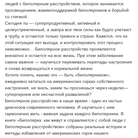
людей с биполярным расстройством, которое занимается
просвещением, взаимоподдержкой биполярников и борьбой
со стигмой.
Сегодня ты — суперпродуктивный, активный и
целеустремленный, а завтра все твои силы как будто улетают
в трубу, и остаются только тревоги и страхи. Кажется, что из
этой ситуации нет выхода, и контролировать этот процесс
невозможно… Биполярное расстройство проявляется
внезапно и остается на всю жизнь. При этом заболевании
самое важное — научиться переживать перепады настроения
и снова возвращаться к нормальной жизни.
Хотите понять, каково это — быть «биполярником»,
ежедневно кататься на американских горках собственного
настроения, не знать, каким ты проснешься через неделю—
супергероем или несчастной развалиной?
Биполярное расстройство в наше время - один из частых
диагнозов современного человека. И научиться с ним
гармонично жить - важная задача каждого биполярника. В
книге «Биполярка: как живут и справляются с собой люди с
биполярным расстройством» собраны реальные истории и
методы избавления от американских горок нашего