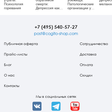
утраты:
обратимой
убежища.
Депрес
Психология
смерти:
Патологические
меланх
горевания
Депрессия как
организации у
целительная
психотических,
сила
невротических и
пограничных
пациентов
+7 (495) 540-57-27
post@cogito-shop.com
Публичная оферта
Сотрудничество
Прайс-листы
Доставка
Блог
Оплата
О нас
Скидки
Контакты
Мы в социальных сетях
VK
Telegram
YouTube