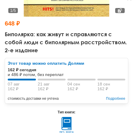
Тревожные расстройства, панические атаки
Психодрама
Психология труда и эргономика
Социальная и организационная психология
1
/
5
Сказкотерапия
Психофизиология
Учебная литература
648 ₽
Другие направления психотерапии
Социальная психология
Классический и юнгианский психоанализ
Биполярка: как живут и справляются с
собой люди с биполярным расстройством.
Классический, эриксоновский гипноз и НЛП
2-е издание
НЛП
Этот товар можно оплатить Долями
162 ₽ сегодня
и 486 ₽ потом, без переплат
07 авг
21 авг
04 сен
18 сен
162 ₽
162 ₽
162 ₽
162 ₽
стоимость доставки не учтена
Подробнее
Тип книги:
печ. книга