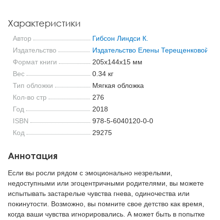
Характеристики
Автор
Гибсон Линдси К.
Издательство
Издательство Елены Терещенковой
Формат книги
205x144x15 мм
Вес
0.34 кг
Тип обложки
Мягкая обложка
Кол-во стр
276
Год
2018
ISBN
978-5-6040120-0-0
Код
29275
Аннотация
Если вы росли рядом с эмоционально незрелыми,
недоступными или эгоцентричными родителями, вы можете
испытывать застарелые чувства гнева, одиночества или
покинутости. Возможно, вы помните свое детство как время,
когда ваши чувства игнорировались. А может быть в попытке