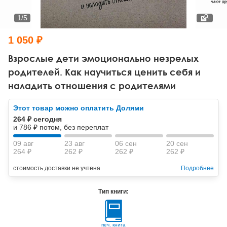
Тревожные расстройства, панические атаки
Психодрама
Психология труда и эргономика
Социальная и организационная психология
1
/
5
Сказкотерапия
Психофизиология
Учебная литература
1 050 ₽
Другие направления психотерапии
Социальная психология
Классический и юнгианский психоанализ
Взрослые дети эмоционально незрелых
родителей. Как научиться ценить себя и
Классический, эриксоновский гипноз и НЛП
наладить отношения с родителями
НЛП
Этот товар можно оплатить Долями
264 ₽ сегодня
и 786 ₽ потом, без переплат
09 авг
23 авг
06 сен
20 сен
264 ₽
262 ₽
262 ₽
262 ₽
стоимость доставки не учтена
Подробнее
Тип книги:
печ. книга