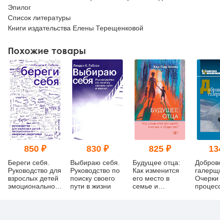
Эпилог
Список литературы
Книги издательства Елены Терещенковой
Похожие товары
850 ₽
830 ₽
825 ₽
13
Береги себя.
Выбираю себя.
Будущее отца:
Добров
Руководство для
Руководство по
Как изменится
галерщ
взрослых детей
поиску своего
его место в
Очерки
эмоционально
пути в жизни
семье и
процес
незрелых
обществе?
самоус
родителей