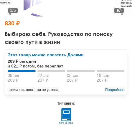
Тревожные расстройства, панические атаки
Психодрама
Психология труда и эргономика
Социальная и организационная психология
1
/
5
Сказкотерапия
Психофизиология
Учебная литература
830 ₽
Другие направления психотерапии
Социальная психология
Классический и юнгианский психоанализ
Выбираю себя. Руководство по поиску
своего пути в жизни
Классический, эриксоновский гипноз и НЛП
Этот товар можно оплатить Долями
НЛП
209 ₽ сегодня
и 621 ₽ потом, без переплат
08 авг
22 авг
05 сен
19 сен
209 ₽
207 ₽
207 ₽
207 ₽
стоимость доставки не учтена
Подробнее
Тип книги:
печ. книга