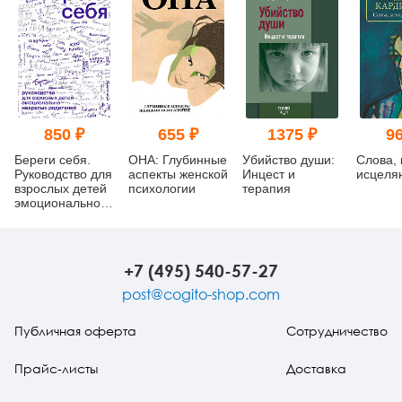
850 ₽
655 ₽
1375 ₽
96
Береги себя.
ОНА: Глубинные
Убийство души:
Слова,
Руководство для
аспекты женской
Инцест и
исцеля
взрослых детей
психологии
терапия
эмоционально
незрелых
родителей
+7 (495) 540-57-27
post@cogito-shop.com
Публичная оферта
Сотрудничество
Прайс-листы
Доставка