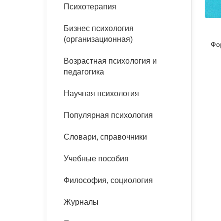
букинист
Психотерапия
Расстройства пищевого
Песочная терапия
Психология труда и
поведения
Психология развития
эргономика
Бизнес психология
Психодрама
(организационная)
Фо
Тревожные расстройства,
Социальная и
Психофизиология
панические атаки
организационная психология
Возрастная психология и
Сказкотерапия
педагогика
Социальная психология
Учебная литература
Другие направления
Научная психология
психотерапии
Классический и юнгианский
психоанализ
Популярная психология
Классический, эриксоновский
гипноз и НЛП
Словари, справочники
НЛП
Учебные пособия
Философия, социология
Журналы