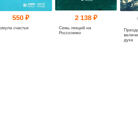
550 ₽
2 138 ₽
рмула счастья
Семь лекций на
Преодо
Россолимо
величи
духа