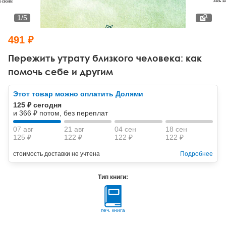
Тревожные расстройства, панические атаки
Психодрама
Психология труда и эргономика
Социальная и организационная психология
1
/
5
Сказкотерапия
Психофизиология
Учебная литература
491 ₽
Другие направления психотерапии
Социальная психология
Классический и юнгианский психоанализ
Пережить утрату близкого человека: как
помочь себе и другим
Классический, эриксоновский гипноз и НЛП
Этот товар можно оплатить Долями
НЛП
125 ₽ сегодня
и 366 ₽ потом, без переплат
07 авг
21 авг
04 сен
18 сен
125 ₽
122 ₽
122 ₽
122 ₽
стоимость доставки не учтена
Подробнее
Тип книги:
печ. книга