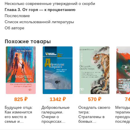
Несколько современные утверждений о скорби
Глава 3. От горя — к процветанию
Послесловие
Список использованной литературы
Об авторе
Похожие товары
825 ₽
1342 ₽
570 ₽
74
Будущее отца:
Добровольные
Оседлать своего
Методы
Как изменится
галерщики.
тигра:
терапии
его место в
Очерки о
Cтратагемы в
преодо
семье и
процессах
боевых
послед
обществе?
самоуспокоения
искусствах, или
травма