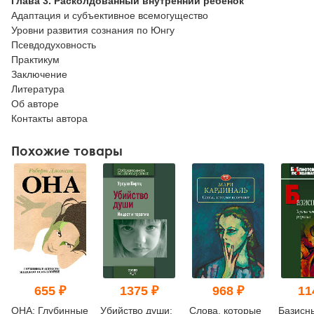
Глава 3. Расколдованный внутренний ребенок
Адаптация и субъективное всемогущество
Уровни развития сознания по Юнгу
Псевдодуховность
Практикум
Заключение
Литература
Об авторе
Контакты автора
Похожие товары
655 ₽
1375 ₽
968 ₽
11
ОНА: Глубинные
Убийство души:
Слова, которые
Базисн