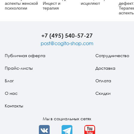
аспекты женской
Инцест и
исцеляют
дефект
психологии
терапия
Терапе
аспект
регресс
изд.
+7 (495) 540-57-27
post@cogito-shop.com
Публичная оферта
Сотрудничество
Прайс-листы
Доставка
Блог
Оплата
О нас
Скидки
Контакты
Мы в социальных сетях
VK
Telegram
YouTube