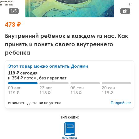
Тревожные расстройства, панические атаки
Психодрама
Психология труда и эргономика
Социальная и организационная психология
1
/
5
Сказкотерапия
Психофизиология
Учебная литература
473 ₽
Другие направления психотерапии
Социальная психология
Классический и юнгианский психоанализ
Внутренний ребенок в каждом из нас. Как
принять и понять своего внутреннего
Классический, эриксоновский гипноз и НЛП
ребенка
НЛП
Этот товар можно оплатить Долями
119 ₽ сегодня
и 354 ₽ потом, без переплат
09 авг
23 авг
06 сен
20 сен
119 ₽
118 ₽
118 ₽
118 ₽
стоимость доставки не учтена
Подробнее
Тип книги:
печ. книга