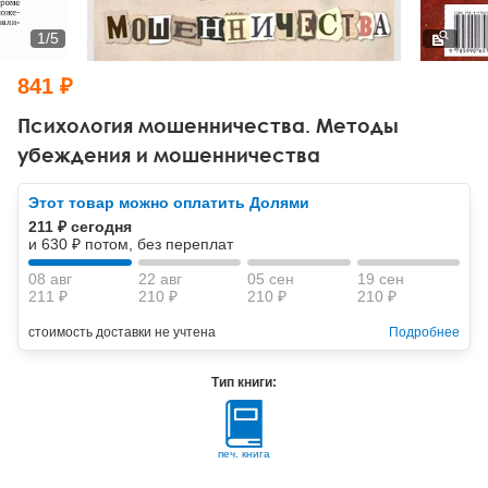
Тревожные расстройства, панические атаки
Психодрама
Психология труда и эргономика
Социальная и организационная психология
1
/
5
Сказкотерапия
Психофизиология
Учебная литература
841 ₽
Другие направления психотерапии
Социальная психология
Классический и юнгианский психоанализ
Психология мошенничества. Методы
убеждения и мошенничества
Классический, эриксоновский гипноз и НЛП
Этот товар можно оплатить Долями
НЛП
211 ₽ сегодня
и 630 ₽ потом, без переплат
08 авг
22 авг
05 сен
19 сен
211 ₽
210 ₽
210 ₽
210 ₽
стоимость доставки не учтена
Подробнее
Тип книги:
печ. книга