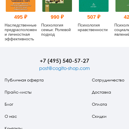
495 ₽
990 ₽
507 ₽
42
Наследственные
Психология
Психология
Психол
предрасположенности
семьи: Ролевой
нравственности
социал
и личностная
подход
явлени
эффективность
+7 (495) 540-57-27
post@cogito-shop.com
Публичная оферта
Сотрудничество
Прайс-листы
Доставка
Блог
Оплата
О нас
Скидки
Контакты