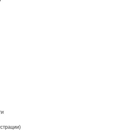
ти
страции)