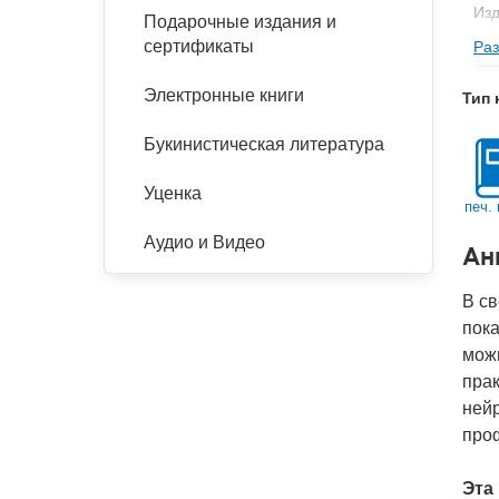
Изд
Подарочные издания и
сертификаты
Раз
Фор
Ве
Электронные книги
Тип 
Тип
Букинистическая литература
Кол
Год
Уценка
печ. 
IS
Аудио и Видео
Ан
Ко
В св
пока
можн
пра
нейр
про
Эта