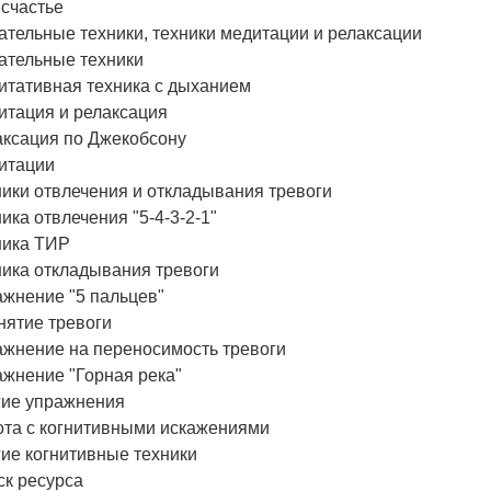
 счастье
тельные техники, техники медитации и релаксации
ательные техники
итативная техника с дыханием
итация и релаксация
аксация по Джекобсону
итации
ики отвлечения и откладывания тревоги
ика отвлечения "5-4-3-2-1"
ника ТИР
ника откладывания тревоги
ажнение "5 пальцев"
нятие тревоги
ажнение на переносимость тревоги
ажнение "Горная река"
гие упражнения
ота с когнитивными искажениями
ие когнитивные техники
ск ресурса