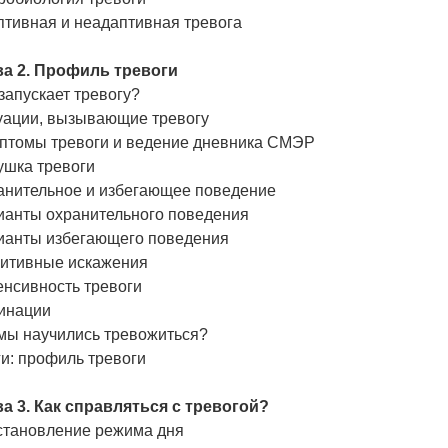
птивная и неадаптивная тревога
ва 2. Профиль тревоги
запускает тревогу?
уации, вызывающие тревогу
птомы тревоги и ведение дневника СМЭР
ушка тревоги
анительное и избегающее поведение
ианты охранительного поведения
ианты избегающего поведения
нитивные искажения
енсивность тревоги
инации
 мы научились тревожиться?
и: профиль тревоги
ва 3. Как справляться с тревогой?
становление режима дня