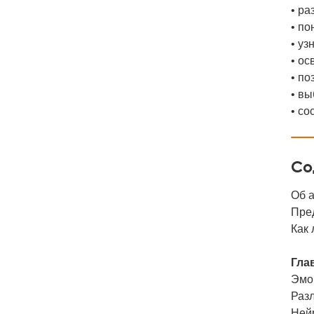
• ра
• по
• уз
• ос
• по
• вы
• со
Со
Об 
Пре
Как 
Глав
Эмо
Раз
Ней