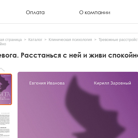
Оплата
О компании
ая страница
Каталог
Клиническая психология
Тревожные расстройст
ойно
евога. Расстанься с ней и живи спокойн