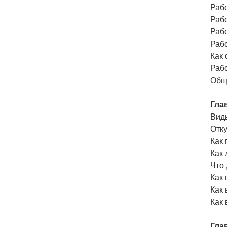
Раб
Раб
Раб
Раб
Как
Раб
Общ
Гла
Вид
Отк
Как 
Как 
Что 
Как
Как
Как
Гла