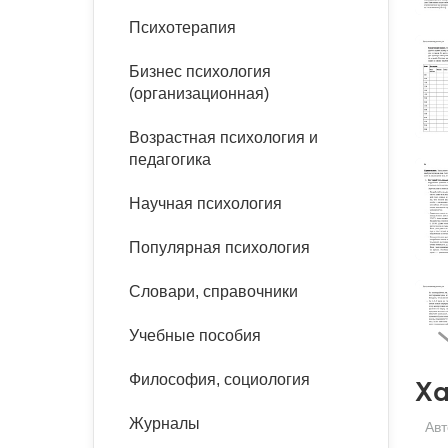
букинист
Психотерапия
Расстройства пищевого
Песочная терапия
Психология труда и
поведения
Психология развития
эргономика
Бизнес психология
Психодрама
(организационная)
Тревожные расстройства,
Социальная и
Психофизиология
панические атаки
организационная психология
Сказкотерапия
Возрастная психология и
Социальная психология
педагогика
Учебная литература
Другие направления
психотерапии
Научная психология
Классический и юнгианский
психоанализ
Классический, эриксоновский
Популярная психология
гипноз и НЛП
Словари, справочники
НЛП
Учебные пособия
Философия, социология
Ха
Журналы
Авт