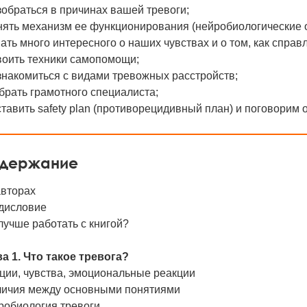
зобраться в причинах вашей тревоги;
нять механизм ее функционирования (нейробиологические 
нать много интересного о наших чувствах и о том, как справ
воить техники самопомощи;
знакомиться с видами тревожных расстройств;
брать грамотного специалиста;
ставить safety plan (противорецидивный план) и поговорим 
держание
авторах
дисловие
лучше работать с книгой?
а 1. Что такое тревога?
ции, чувства, эмоциональные реакции
личия между основными понятиями
робиология тревоги