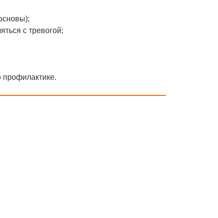
основы);
ляться с тревогой;
о профилактике.