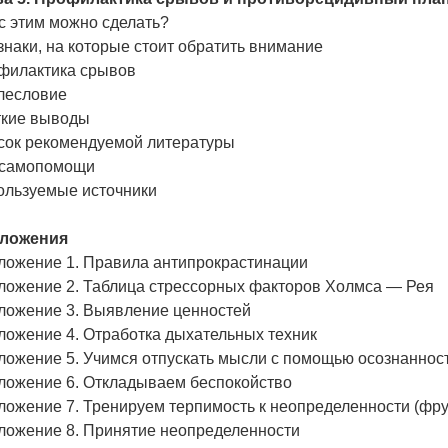
с этим можно сделать?
наки, на которые стоит обратить внимание
филактика срывов
лесловие
ткие выводы
сок рекомендуемой литературы
 самопомощи
ользуемые источники
ложения
ложение 1. Правила антипрокрастинации
ложение 2. Таблица стрессорных факторов Холмса — Рея
ложение 3. Выявление ценностей
ложение 4. Отработка дыхательных техник
ложение 5. Учимся отпускать мысли с помощью осознаннос
ложение 6. Откладываем беспокойство
ложение 7. Тренируем терпимость к неопределенности (фру
ложение 8. Принятие неопределенности