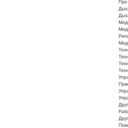
Про
Дыха
Дых
Мед
Мед
Рел
Мед
Техн
Техн
Тех
Тех
Упр
При
Упр
Упр
Дру
Раб
Друг
Пои