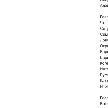
Ада
Гла
Что 
Сит
Сим
Лов
Охр
Вар
Вар
Ког
Инт
Рум
Как
Итог
Гла
Вос