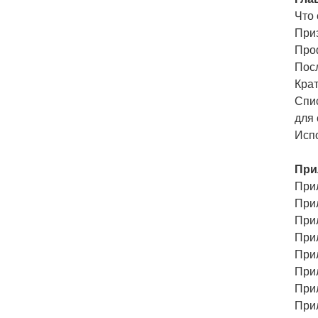
Что 
Приз
Про
Пос
Кра
Спи
для
Исп
При
При
При
При
При
При
При
При
При