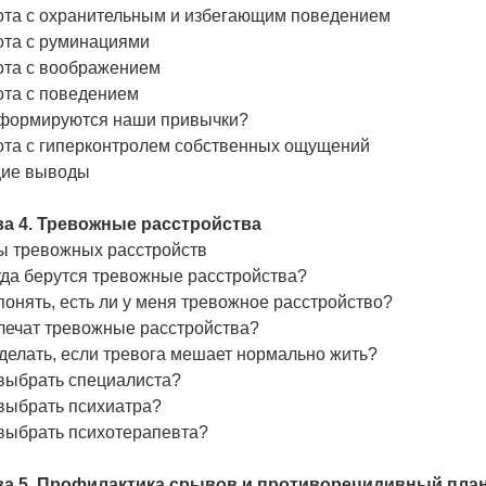
ота с охранительным и избегающим поведением
ота с руминациями
ота с воображением
ота с поведением
 формируются наши привычки?
ота с гиперконтролем собственных ощущений
ие выводы
ва 4. Тревожные расстройства
ы тревожных расстройств
уда берутся тревожные расстройства?
понять, есть ли у меня тревожное расстройство?
лечат тревожные расстройства?
делать, если тревога мешает нормально жить?
 выбрать специалиста?
 выбрать психиатра?
 выбрать психотерапевта?
ва 5. Профилактика срывов и противорецидивный пла