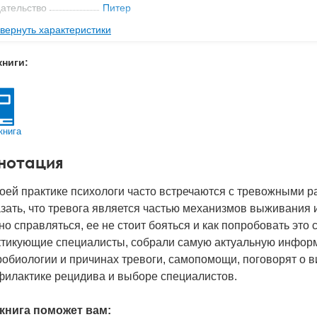
ательство
Питер
вернуть характеристики
мат книги
206x141x10 мм
с
0.222 кг
книги:
 обложки
Мягкая обложка
-во стр
224
2024
книга
BN
978-5-4461-4113-5
нотация
д
52103
оей практике психологи часто встречаются с тревожными ра
зать, что тревога является частью механизмов выживания и
о справляться, ее не стоит бояться и как попробовать это 
ктикующие специалисты, собрали самую актуальную информ
обиологии и причинах тревоги, самопомощи, поговорят о в
филактике рецидива и выборе специалистов.
 книга поможет вам: