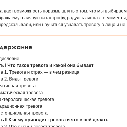
га дает возможность поразмышлять о том, что мы выбираем
ражаемую личную катастрофу, радуясь лишь в те моменты, к
редсказывали, или научиться узнавать тревогу в лицо и не 
держание
дисловие
ь I Что такое тревога и какой она бывает
а 1. Тревога и страх — в чем разница
а 2. Виды тревоги
уативная тревога
вматическая тревога
актерологическая тревога
арационная тревога
истенциальная тревога
ь II К чему приводит тревога и что с ней делать
а 3. Что с нами делает тревога