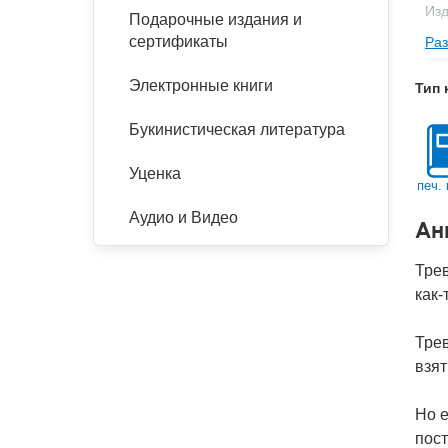
Изд
Подарочные издания и
сертификаты
Раз
Фор
Ве
Электронные книги
Тип 
Тип
Букинистическая литература
Кол
Год
Уценка
печ. 
IS
Аудио и Видео
Ан
Ко
Трев
как
Тре
взя
Но е
пост