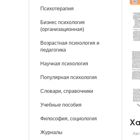
букинист
Психотерапия
Расстройства пищевого
Песочная терапия
Психология труда и
поведения
Психология развития
эргономика
Бизнес психология
Психодрама
(организационная)
Тревожные расстройства,
Социальная и
Психофизиология
панические атаки
организационная психология
Сказкотерапия
Возрастная психология и
Социальная психология
педагогика
Учебная литература
Другие направления
психотерапии
Научная психология
Классический и юнгианский
психоанализ
Классический, эриксоновский
Популярная психология
гипноз и НЛП
Словари, справочники
НЛП
Учебные пособия
Философия, социология
Ха
Журналы
Авт