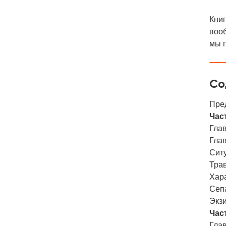
Кни
вооб
мы п
Со
Пре
Част
Глав
Глав
Сит
Тра
Хар
Сеп
Экз
Част
Глав