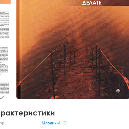
рактеристики
ор
Млодик И. Ю.