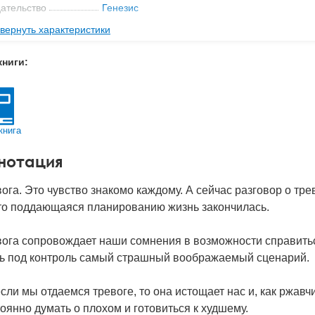
ательство
Генезис
вернуть характеристики
мат книги
206x134x14 мм
с
0.32 кг
книги:
 обложки
Твердый переплет
-во стр
224
2024
книга
BN
978-5-98563-678-9
нотация
д
51879
ога. Это чувство знакомо каждому. А сейчас разговор о тре
-то поддающаяся планированию жизнь закончилась.
вога сопровождает наши сомнения в возможности справить
ть под контроль самый страшный воображаемый сценарий.
сли мы отдаемся тревоге, то она истощает нас и, как ржавч
оянно думать о плохом и готовиться к худшему.