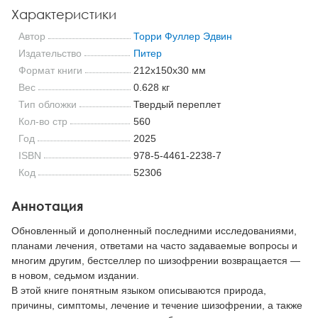
Характеристики
Автор
Торри Фуллер Эдвин
Издательство
Питер
Формат книги
212x150x30 мм
Вес
0.628 кг
Тип обложки
Твердый переплет
Кол-во стр
560
Год
2025
ISBN
978-5-4461-2238-7
Код
52306
Аннотация
Обновленный и дополненный последними исследованиями,
планами лечения, ответами на часто задаваемые вопросы и
многим другим, бестселлер по шизофрении возвращается —
в новом, седьмом издании.
В этой книге понятным языком описываются природа,
причины, симптомы, лечение и течение шизофрении, а также