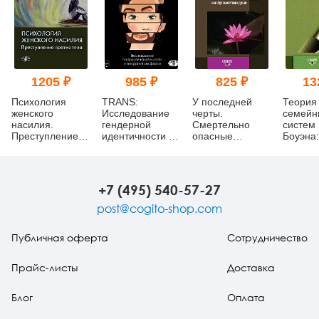
1205 ₽
985 ₽
825 ₽
13
Психология
TRANS:
У последней
Теория
женского
Исследование
черты.
семейн
насилия.
гендерной
Смертельно
систем
Преступление
идентичности и
опасные
Боуэна:
против тела
гендерной
болезни как
Основн
дисфории:
путешествие
понятия
Практическое
души
методы
руководство
клинич
+7 (495) 540-57-27
практик
издани
post@cogito-shop.com
Публичная оферта
Сотрудничество
Прайс-листы
Доставка
Блог
Оплата