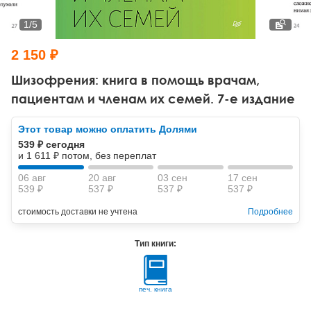
Тревожные расстройства, панические атаки
Психодрама
Психология труда и эргономика
Социальная и организационная психология
1
/
5
Сказкотерапия
Психофизиология
Учебная литература
2 150 ₽
Другие направления психотерапии
Социальная психология
Классический и юнгианский психоанализ
Шизофрения: книга в помощь врачам,
пациентам и членам их семей. 7-е издание
Классический, эриксоновский гипноз и НЛП
Этот товар можно оплатить Долями
НЛП
539 ₽ сегодня
и 1 611 ₽ потом, без переплат
06 авг
20 авг
03 сен
17 сен
539 ₽
537 ₽
537 ₽
537 ₽
стоимость доставки не учтена
Подробнее
Тип книги:
печ. книга