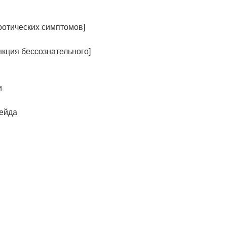
ротических симптомов]
нкция бессознательного]
и
рейда