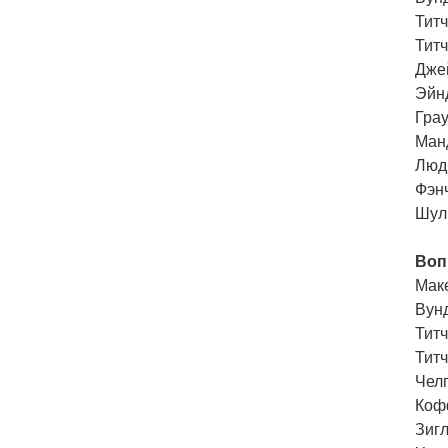
Титч
Тит
Джей
Эйн
Грау
Ман
Люд
Фэнч
Шуль
Воп
Мак
Вунд
Титч
Титч
Челп
Коф
Зиг