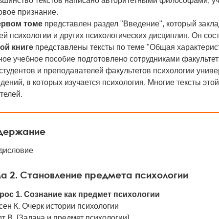
ьшинство текстов написано авторитетными философами, у
овое признание.
ервом томе
представлен раздел "Введение", который закла
й психологии и других психологических дисциплин. Он состо
той книге
представлены тексты по теме "Общая характеристи
ное учебное пособие подготовлено сотрудниками факультет
студентов и преподавателей факультетов психологии униве
дений, в которых изучается психология. Многие тексты этой
телей.
держание
дисловие
а 2. Становление предмета психологии
рос 1. Сознание как предмет психологии
ен К. Очерк истории психологии
т В. [Задача и предмет психологии]