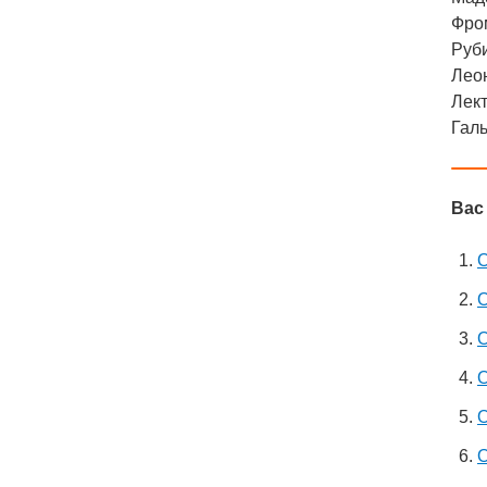
Фро
Руби
Леон
Лект
Галь
Вас
О
О
О
О
О
О