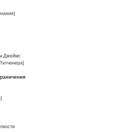
знания]
ям Джеймс
Титченера]
граничения
]
ипкости