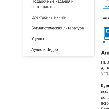
Подарочные издания и
сертификаты
Раз
Изд
Фор
Электронные книги
Тип 
Ве
Букинистическая литература
Тип
Кол
Уценка
печ. 
Год
Аудио и Видео
Ан
IS
Ко
НЕЗ
АНА
УСТ
Кур
иссл
доп
псих