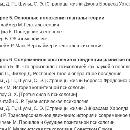
ц Д. П., Шульц С. Э. [Страницы жизни Джона Бродеса Уотс
рос 5. Основные положения гештальттеории
тхаймер М. Гештальттеория
ка К. Поведение и его поле
ер В. Об изоморфизме
ейм Р. Макс Вертхаймер и гештальтпсихология
рос 6. Современное состояние и тенденции развития 
нер Б. Ф. Что произошло с психологией как наукой о повед
л Л., Зиглер Д. Респондентное и оперантное поведение
ц Д. П., Шульц С. Э. [Страницы жизни Берреса Фредерика 
нк М. История когнитивной психологии
оу Э. Х. [Третья сила в психологии]
нтайн Э. Р. Гуманистическая психология
ц Д. П., Шульц С. Э. [Страницы жизни Эйбрахама Харолда
ш Р. Трансперсональное движение: история и современное
игман М. Прошлое и будущее позитивной психологии
ен К. Марксистская психология в Советском Союзе