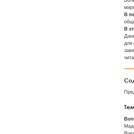
Бол
мир
В п
обще
В э
Дан
для 
заве
чита
Со
Пре
Тем
Воп
Мадс
Вунд