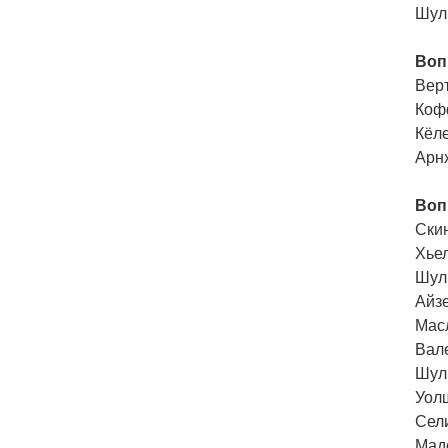
Шуль
Воп
Вер
Кофф
Кёл
Арнх
Воп
Скин
Хьел
Шуль
Айзе
Масл
Вале
Шуль
Уол
Сел
Мадс