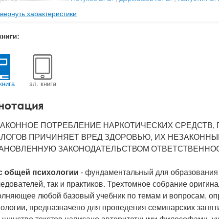
вернуть характеристики
ательство
Когито-Центр
мат книги
170x240x20 мм
книги:
с
1.35 кг
 обложки
Твердый переплет
-во стр
728
книга
эл. книга
2013
нотация
BN
978-5-89353-378-1
д
19951
АКОННОЕ ПОТРЕБЛЕНИЕ НАРКОТИЧЕСКИХ СРЕДСТВ, 
ЛОГОВ ПРИЧИНЯЕТ ВРЕД ЗДОРОВЬЮ, ИХ НЕЗАКОННЫ
АНОВЛЕННУЮ ЗАКОНОДАТЕЛЬСТВОМ ОТВЕТСТВЕННОС
с общей психологии
- фундаментальный для образования 
едователей, так и практиков. Трехтомное собрание оригина
олняющее любой базовый учебник по темам и вопросам, о
ологии, предназначено для проведения семинарских заняти