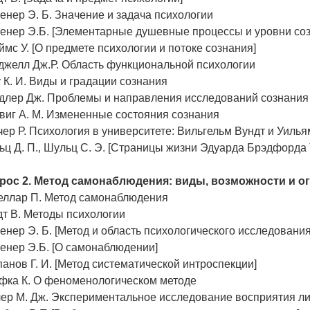
енер Э. Б. Значение и задача психологии
ченер Э.Б. [Элементарные душевные процессы и уровни со
мс У. [О предмете психологии и потоке сознания]
джелл Дж.Р. Область функциональной психологии
 К. И. Виды и градации сознания
длер Дж. Проблемы и направления исследований сознания
виг А. М. Измененные состояния сознания
ер Р. Психология в университете: Вильгельм Вундт и Уиль
ц Д. П., Шульц С. Э. [Страницы жизни Эдуарда Брэдфорда 
рос 2. Метод самонаблюдения: виды, возможности и о
еллар П. Метод самонаблюдения
т В. Методы психологии
енер Э. Б. [Метод и область психологического исследования
енер Э.Б. [О самонаблюдении]
анов Г. И. [Метод систематической интроспекции]
фка К. О феноменологическом методе
лер М. Дж. Экспериментальное исследование восприятия л