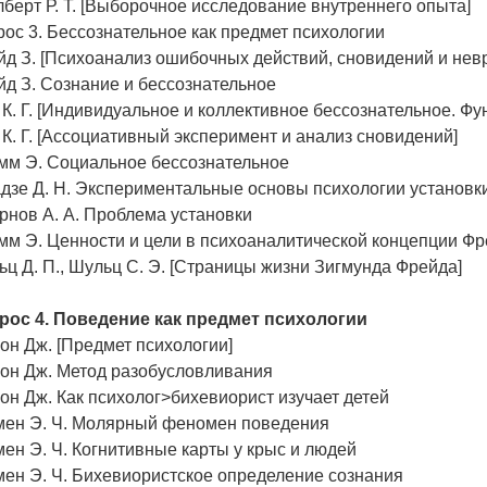
берт Р. Т. [Выборочное исследование внутреннего опыта]
ос 3. Бессознательное как предмет психологии
д З. [Психоанализ ошибочных действий, сновидений и нев
д З. Сознание и бессознательное
К. Г. [Индивидуальное и коллективное бессознательное. Фу
К. Г. [Ассоциативный эксперимент и анализ сновидений]
мм Э. Социальное бессознательное
дзе Д. Н. Экспериментальные основы психологии установк
рнов А. А. Проблема установки
мм Э. Ценности и цели в психоаналитической концепции Ф
ц Д. П., Шульц С. Э. [Страницы жизни Зигмунда Фрейда]
рос 4. Поведение как предмет психологии
он Дж. [Предмет психологии]
сон Дж. Метод разобусловливания
он Дж. Как психолог>бихевиорист изучает детей
мен Э. Ч. Молярный феномен поведения
ен Э. Ч. Когнитивные карты у крыс и людей
ен Э. Ч. Бихевиористское определение сознания