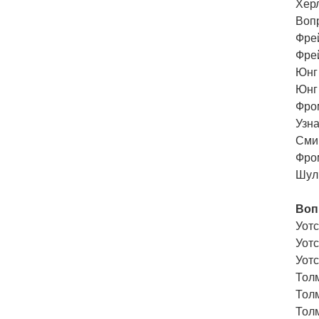
Херл
Вопр
Фрей
Фрей
Юнг 
Юнг 
Фро
Узна
Сми
Фро
Шуль
Воп
Уотс
Уот
Уотс
Тол
Толм
Толм