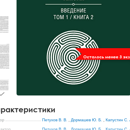
Осталось менее 3 экз
рактеристики
ор
Петухов В. В.
,
Дормашев Ю. Б.
,
Капустин С. 
актор
Петухов В. В.
,
Дормашев Ю. Б.
,
Капустин С. 