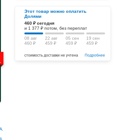
Этот товар можно оплатить
Долями
460 ₽ сегодня
и 1 377 ₽ потом, без переплат
08 авг
22 авг
05 сен
19 сен
460 ₽
459 ₽
459 ₽
459 ₽
стоимость доставки не учтена
Подробнее
.
А.
А.