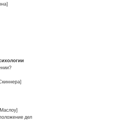
она]
психологии
ении?
Скиннера]
 Маслоу]
 положение дел