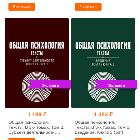
Книга 3 (pdf)
Книга 2 (pdf)
В корзину
В корзину
Эл. книга
Эл. книга
1 189 ₽
1 323 ₽
Общая психология.
Общая психология.
Тексты: В 3-х томах. Том 2.
Тексты: В 3-х томах. Том 1.
Субъект деятельности.
Введение. Книга 3 (pdf)
Книга 1 (pdf)