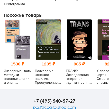
Пиктограмма
Похожие товары
1530 ₽
1205 ₽
985 ₽
82
Экспериментальные
Психология
TRANS:
У посл
методики
женского
Исследование
черты.
патопсихологии
насилия.
гендерной
Смерте
и опыт
Преступление
идентичности и
опасны
применения их
против тела
гендерной
болезни
в клинике: В 2-х
дисфории:
путеше
частях:
Практическое
души
Практическое
руководство
+7 (495) 540-57-27
руководство +
Стимульный
post@cogito-shop.com