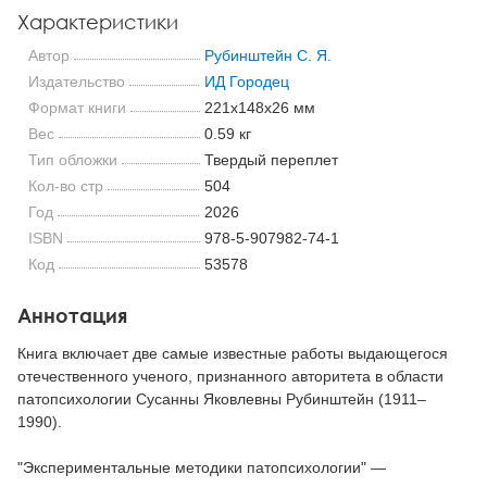
Характеристики
Автор
Рубинштейн С. Я.
Издательство
ИД Городец
Формат книги
221x148x26 мм
Вес
0.59 кг
Тип обложки
Твердый переплет
Кол-во стр
504
Год
2026
ISBN
978-5-907982-74-1
Код
53578
Аннотация
Книга включает две самые известные работы выдающегося
отечественного ученого, признанного авторитета в области
патопсихологии Сусанны Яковлевны Рубинштейн (1911–
1990).
"Экспериментальные методики патопсихологии" —