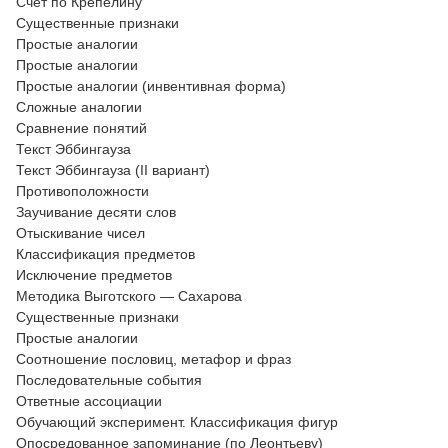
Счет по Крепелину
Существенные признаки
Простые аналогии
Простые аналогии
Простые аналогии (инвентивная форма)
Сложные аналогии
Сравнение понятий
Текст Эббингауза
Текст Эббингауза (II вариант)
Противоположности
Заучивание десяти слов
Отыскивание чисел
Классификация предметов
Исключение предметов
Методика Выготского — Сахарова
Существенные признаки
Простые аналогии
Соотношение пословиц, метафор и фраз
Последовательные события
Ответные ассоциации
Обучающий эксперимент. Классификация фигур
Опосредованное запоминание (по Леонтьеву)