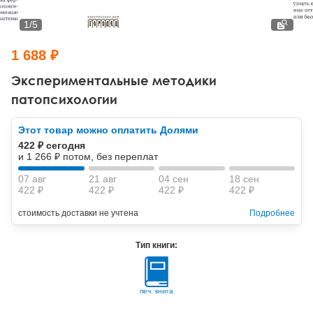
Тревожные расстройства, панические атаки
Психодрама
Психология труда и эргономика
Социальная и организационная психология
1
/
5
Сказкотерапия
Психофизиология
Учебная литература
1 688 ₽
Другие направления психотерапии
Социальная психология
Классический и юнгианский психоанализ
Экспериментальные методики
патопсихологии
Классический, эриксоновский гипноз и НЛП
Этот товар можно оплатить Долями
НЛП
422 ₽ сегодня
и 1 266 ₽ потом, без переплат
07 авг
21 авг
04 сен
18 сен
422 ₽
422 ₽
422 ₽
422 ₽
стоимость доставки не учтена
Подробнее
Тип книги:
печ. книга