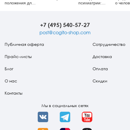
положения для
психиатрии:
о челов
обучающихся и
Учебное
методы
практикующих
пособие
аналитиков
+7 (495) 540-57-27
post@cogito-shop.com
Публичная оферта
Сотрудничество
Прайс-листы
Доставка
Блог
Оплата
О нас
Скидки
Контакты
Мы в социальных сетях
VK
Telegram
YouTube