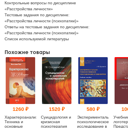
Контрольные вопросы по дисциплине
«Расстройства личности»
Тестовые задания по дисциплине:
«Расстройства личности (психопатии)»
Ответы на тестовые задания по дисциплине:
«Расстройства личности (психопатии)»
Список используемой литературы
Похожие товары
1260 ₽
1520 ₽
580 ₽
10
Характероанализ:
Суицидология и
Экспериментально-
Учебни
Техника и
кризисная
психологическое
логотер
основные
психотерапия
исследование в
Предст