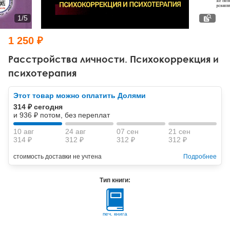
Тревожные расстройства, панические атаки
Психодрама
Психология труда и эргономика
Социальная и организационная психология
1
/
5
Сказкотерапия
Психофизиология
Учебная литература
1 250 ₽
Другие направления психотерапии
Социальная психология
Классический и юнгианский психоанализ
Расстройства личности. Психокоррекция и
психотерапия
Классический, эриксоновский гипноз и НЛП
Этот товар можно оплатить Долями
НЛП
314 ₽ сегодня
и 936 ₽ потом, без переплат
10 авг
24 авг
07 сен
21 сен
314 ₽
312 ₽
312 ₽
312 ₽
стоимость доставки не учтена
Подробнее
Тип книги:
печ. книга