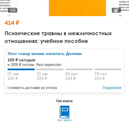
Тревожные расстройства, панические атаки
Психодрама
Психология труда и эргономика
Социальная и организационная психология
1
/
5
Сказкотерапия
Психофизиология
Учебная литература
414 ₽
Другие направления психотерапии
Социальная психология
Классический и юнгианский психоанализ
Психические травмы в межличностных
отношениях: учебное пособие
Классический, эриксоновский гипноз и НЛП
Этот товар можно оплатить Долями
НЛП
105 ₽ сегодня
и 309 ₽ потом, без переплат
07 авг
21 авг
04 сен
18 сен
105 ₽
103 ₽
103 ₽
103 ₽
стоимость доставки не учтена
Подробнее
Тип книги:
печ. книга