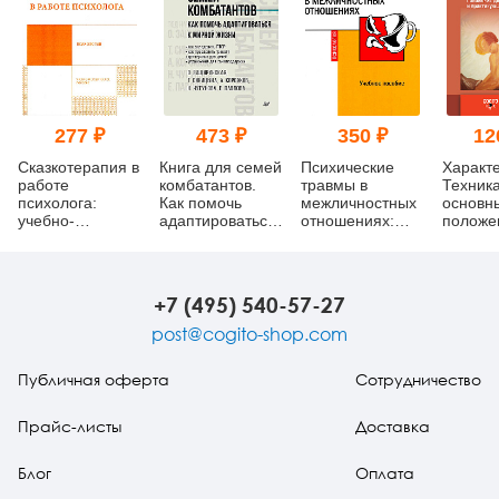
277 ₽
473 ₽
350 ₽
12
Сказкотерапия в
Книга для семей
Психические
Характ
работе
комбатантов.
травмы в
Техника
психолога:
Как помочь
межличностных
основн
учебно-
адаптироваться
отношениях:
положе
методическое
к мирной жизни
учебное
обучаю
пособие
пособие
практи
(уценка)
аналит
+7 (495) 540-57-27
post@cogito-shop.com
Публичная оферта
Сотрудничество
Прайс-листы
Доставка
Блог
Оплата