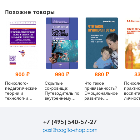
Похожие товары
900 ₽
990 ₽
880 ₽
33
Психолого-
Скрытые
Что такое
Психол
педагогические
сокровища:
привязанность?
практик
теории и
Путеводитель по
Эмоциональное
воспит
технологии
внутреннему
развитие,
личнос
начального
миру ребенка
родительство,
образования.
уход за детьми
Задания и
(мягкий
упражнения для
переплет)
+7 (495) 540-57-27
практических
занятий и
post@cogito-shop.com
самостоятельной
работы