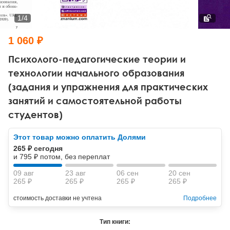
Тревожные расстройства, панические атаки
Психодрама
Психология труда и эргономика
Социальная и организационная психология
1
/
4
Сказкотерапия
Психофизиология
Учебная литература
1 060 ₽
Другие направления психотерапии
Социальная психология
Классический и юнгианский психоанализ
Психолого-педагогические теории и
технологии начального образования
Классический, эриксоновский гипноз и НЛП
(задания и упражнения для практических
занятий и самостоятельной работы
НЛП
студентов)
Этот товар можно оплатить Долями
265 ₽ сегодня
и 795 ₽ потом, без переплат
09 авг
23 авг
06 сен
20 сен
265 ₽
265 ₽
265 ₽
265 ₽
стоимость доставки не учтена
Подробнее
Тип книги: