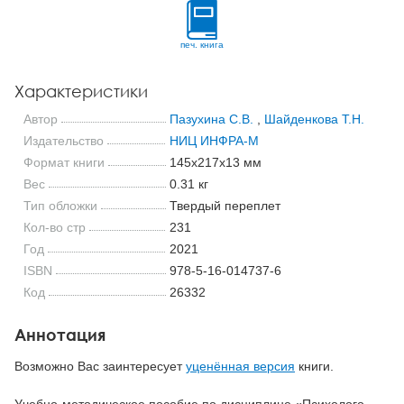
печ. книга
Характеристики
Автор
Пазухина С.В.
,
Шайденкова Т.Н.
Издательство
НИЦ ИНФРА-М
Формат книги
145x217x13 мм
Вес
0.31 кг
Тип обложки
Твердый переплет
Кол-во стр
231
Год
2021
ISBN
978-5-16-014737-6
Код
26332
Аннотация
Возможно Вас заинтересует
уценённая версия
книги.