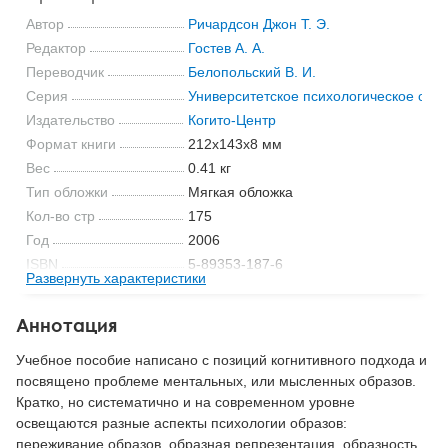
Автор
Ричардсон Джон Т. Э.
Редактор
Гостев А. А.
Переводчик
Белопольский В. И.
Серия
Университетское психологическое обр
Издательство
Когито-Центр
Формат книги
212x143x8 мм
Вес
0.41 кг
Тип обложки
Мягкая обложка
Кол-во стр
175
Год
2006
ISBN
5-89353-187-6
Развернуть характеристики
Код
14271
Аннотация
Учебное пособие написано с позиций когнитивного подхода и
посвящено проблеме ментальных, или мысленных образов.
Кратко, но систематично и на современном уровне
освещаются разные аспекты психологии образов:
переживание образов, образная репрезентация, образность