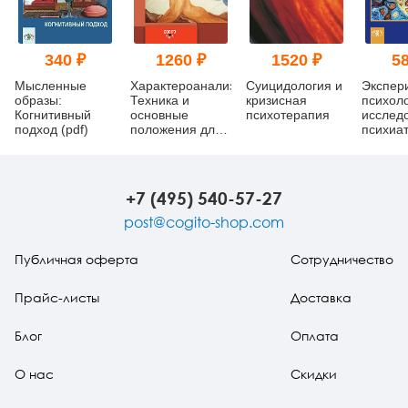
340 ₽
1260 ₽
1520 ₽
58
Мысленные
Характероанализ:
Суицидология и
Экспер
образы:
Техника и
кризисная
психол
Когнитивный
основные
психотерапия
исслед
подход (pdf)
положения для
психиат
обучающихся и
Учебно
практикующих
пособи
аналитиков
+7 (495) 540-57-27
post@cogito-shop.com
Публичная оферта
Сотрудничество
Прайс-листы
Доставка
Блог
Оплата
О нас
Скидки