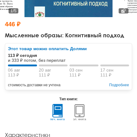
Тревожные расстройства, панические атаки
Психодрама
Психология труда и эргономика
Социальная и организационная психология
1
/
5
Сказкотерапия
Психофизиология
Учебная литература
446 ₽
Другие направления психотерапии
Социальная психология
Классический и юнгианский психоанализ
Мысленные образы: Когнитивный подход
Классический, эриксоновский гипноз и НЛП
Этот товар можно оплатить Долями
113 ₽ сегодня
НЛП
и 333 ₽ потом, без переплат
06 авг
20 авг
03 сен
17 сен
113 ₽
111 ₽
111 ₽
111 ₽
стоимость доставки не учтена
Подробнее
Тип книги:
печ. книга
эл. книга
Характеристики