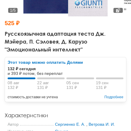
Тревожные расстройства, панические атаки
Психодрама
Психология труда и эргономика
Социальная и организационная психология
1
/
5
Сказкотерапия
Психофизиология
Учебная литература
525 ₽
Другие направления психотерапии
Социальная психология
Классический и юнгианский психоанализ
Русскоязычная адаптация теста Дж.
Мэйера, П. Сэловея, Д. Карузо
Классический, эриксоновский гипноз и НЛП
"Эмоциональный интеллект"
НЛП
Этот товар можно оплатить Долями
132 ₽ сегодня
и 393 ₽ потом, без переплат
08 авг
22 авг
05 сен
19 сен
132 ₽
131 ₽
131 ₽
131 ₽
стоимость доставки не учтена
Подробнее
Характеристики
Автор
Сергиенко Е. А.
,
Ветрова И. И.