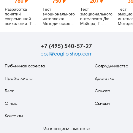
780 ₽
750 ₽
207 ₽
39
Разработка
Тест
Тест
Тест
понятий
эмоционального
эмоционального
эмоцио
современной
интеллекта:
интеллекта Дж.
интелле
психологии. Том
Методическое
Мэйера, П.
Методи
3
пособие
Сэловея, Д.
пособие
Карузо в
подростковой
исследовательской
+7 (495) 540-57-27
версии:
Русскоязычная
post@cogito-shop.com
версия
(MSCEIT-
Публичная оферта
Сотрудничество
YRV™):
Руководство
исследователя
Прайс-листы
Доставка
(pdf)
Блог
Оплата
О нас
Скидки
Контакты
Мы в социальных сетях