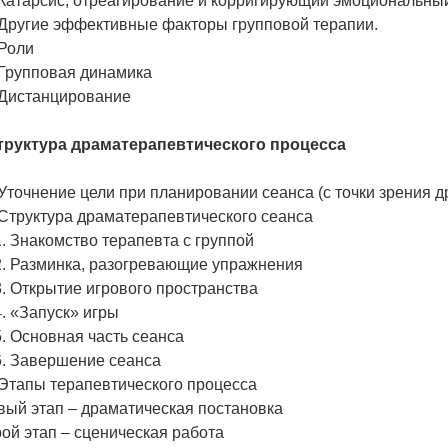
. Катарсис, отреагирование и корригирующий эмоциональ
. Другие эффективные факторы групповой терапии.
3. Роли
. Групповая динамика
. Дистанцирование
Структура драматерапевтического процесса
. Уточнение цели при планировании сеанса (с точки зрени
. Структура драматерапевтического сеанса
.1. Знакомство терапевта с группой
.2. Разминка, разогревающие упражнения
.3. Открытие игрового пространства
.4. «Запуск» игры
.5. Основная часть сеанса
.6. Завершение сеанса
. Этапы терапевтического процесса
вый этап – драматическая постановка
рой этап – сценическая работа