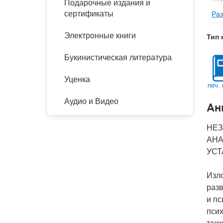
Подарочные издания и
сертификаты
Раз
Изд
Фор
Электронные книги
Тип 
Ве
Букинистическая литература
Тип
Кол
Уценка
печ. 
Год
Аудио и Видео
Ан
IS
Ко
НЕЗ
АНА
УСТ
Изл
раз
и п
пси