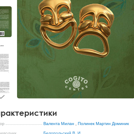
рактеристики
ор
Валента Милан
,
Полинек Мартин Доминик
реводчик
Белопольский В. И.