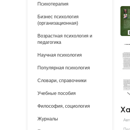
букинист
Психотерапия
Расстройства пищевого
Песочная терапия
Психология труда и
поведения
Психология развития
эргономика
Бизнес психология
Психодрама
(организационная)
Тревожные расстройства,
Социальная и
Психофизиология
панические атаки
организационная психология
Возрастная психология и
Сказкотерапия
педагогика
Социальная психология
Учебная литература
Другие направления
Научная психология
психотерапии
Классический и юнгианский
психоанализ
Популярная психология
Классический, эриксоновский
гипноз и НЛП
Словари, справочники
НЛП
Учебные пособия
Философия, социология
Ха
Журналы
Авт
Пе