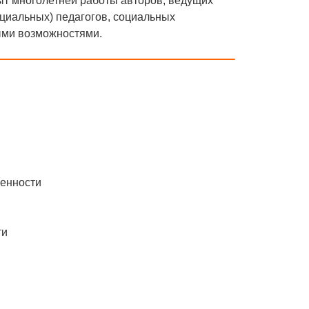
ыт многолетней работы авторов, ведущих
ециальных) педагогов, социальных
ыми возможностями.
вленности
ности