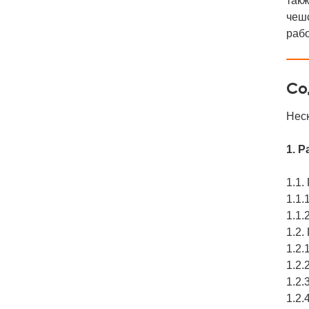
такж
чешс
раб
Со
Нес
1. 
1.1
1.1
1.1
1.2
1.2
1.2
1.2
1.2