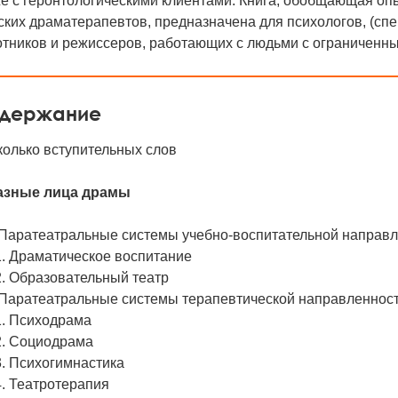
е c геронтологическими клиентами. Книга, обобщающая оп
ких драматерапевтов, предназначена для психологов, (сп
отников и режиссеров, работающих с людьми с ограниченн
держание
колько вступительных слов
Разные лица драмы
. Паратеатральные системы учебно-воспитательной напра
.1. Драматическое воспитание
.2. Образовательный театр
. Паратеатральные системы терапевтической направлен
.1. Психодрама
.2. Социодрама
.3. Психогимнастика
.4. Театротерапия