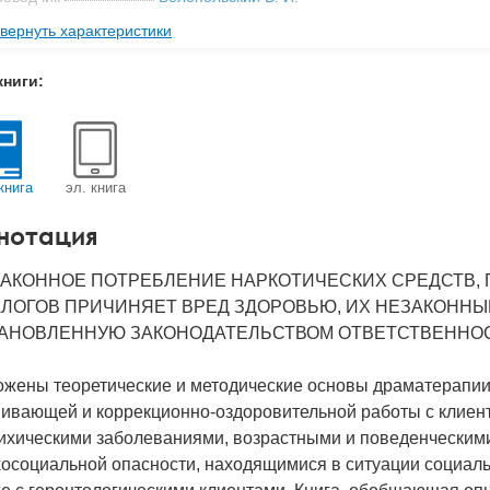
вернуть характеристики
ательство
Когито-Центр
мат книги
205x140x12 мм
книги:
с
0.43 кг
 обложки
Мягкая обложка
-во стр
208
книга
эл. книга
2013
нотация
BN
978-5-89353-396-5
д
20187
АКОННОЕ ПОТРЕБЛЕНИЕ НАРКОТИЧЕСКИХ СРЕДСТВ, 
ЛОГОВ ПРИЧИНЯЕТ ВРЕД ЗДОРОВЬЮ, ИХ НЕЗАКОННЫ
АНОВЛЕННУЮ ЗАКОНОДАТЕЛЬСТВОМ ОТВЕТСТВЕННОС
ожены теоретические и методические основы драматерапии 
вивающей и коррекционно-оздоровительной работы с клиен
сихическими заболеваниями, возрастными и поведенчески
хосоциальной опасности, находящимися в ситуации социал