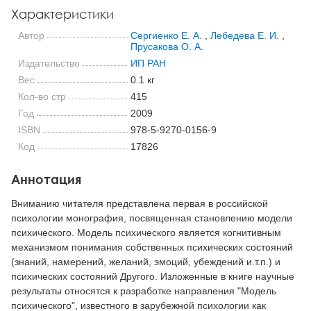
Характеристики
Автор
Сергиенко Е. А.
,
Лебедева Е. И.
,
Прусакова О. А.
Издательство
ИП РАН
Вес
0.1 кг
Кол-во стр
415
Год
2009
ISBN
978-5-9270-0156-9
Код
17826
Аннотация
Вниманию читателя представлена первая в российской
психологии монография, посвященная становлению модели
психического. Модель психического является когнитивным
механизмом понимания собственных психических состояний
(знаний, намерений, желаний, эмоций, убеждений и.т.п.) и
психических состояний Другого. Изложенные в книге научные
результаты относятся к разработке направления "Модель
психического", известного в зарубежной психологии как