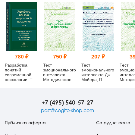
780 ₽
750 ₽
207 ₽
39
Разработка
Тест
Тест
Тест
понятий
эмоционального
эмоционального
эмоцио
современной
интеллекта:
интеллекта Дж.
интелле
психологии. Том
Методическое
Мэйера, П.
Методи
3
пособие
Сэловея, Д.
пособие
Карузо в
подростковой
исследовательской
+7 (495) 540-57-27
версии:
Русскоязычная
post@cogito-shop.com
версия
(MSCEIT-
Публичная оферта
Сотрудничество
YRV™):
Руководство
исследователя