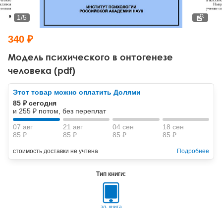
Тревожные расстройства, панические атаки
Психодрама
Психология труда и эргономика
Социальная и организационная психология
1
/
5
Сказкотерапия
Психофизиология
Учебная литература
340 ₽
Другие направления психотерапии
Социальная психология
Классический и юнгианский психоанализ
Модель психического в онтогенезе
человека (pdf)
Классический, эриксоновский гипноз и НЛП
Этот товар можно оплатить Долями
НЛП
85 ₽ сегодня
и 255 ₽ потом, без переплат
07 авг
21 авг
04 сен
18 сен
85 ₽
85 ₽
85 ₽
85 ₽
стоимость доставки не учтена
Подробнее
Тип книги:
эл. книга