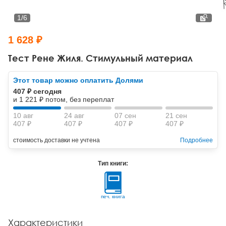
Тревожные расстройства, панические атаки
Психодрама
Психология труда и эргономика
Социальная и организационная психология
1
/
6
Сказкотерапия
Психофизиология
Учебная литература
1 628 ₽
Другие направления психотерапии
Социальная психология
Классический и юнгианский психоанализ
Тест Рене Жиля. Стимульный материал
Классический, эриксоновский гипноз и НЛП
Этот товар можно оплатить Долями
407 ₽ сегодня
НЛП
и 1 221 ₽ потом, без переплат
10 авг
24 авг
07 сен
21 сен
407 ₽
407 ₽
407 ₽
407 ₽
стоимость доставки не учтена
Подробнее
Тип книги:
печ. книга
Характеристики