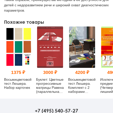
детей с недоразвитием речи и широкий охват диагностических
параметров.
Похожие товары
1375 ₽
3000 ₽
4200 ₽
49
Восьмицветовой
Буклет: Цветные
Восьмицветовой
Исключ
тест Люшера.
прогрессивные
тест Люшера.
предме
Набор карточек
матрицы Равена
Комплект с 2
(Четве
(параллельная
наборами
лишний
форма, серии A,
карточек
Модифи
Ab, B)
психод
методи
(компле
+7 (495) 540-57-27