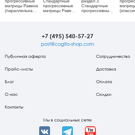
прогрессивные
Стандартные
раздел 3.
прогре
матрицы Равена
прогрессивные
Стандартные
матриц
(параллельная
матрицы Равена
прогрессивные
(класси
форма, серии A,
(классическая
матрицы Равена
форма,
Ab, B)
форма, серии A,
Ab, B)
B, C, D, E)
+7 (495) 540-57-27
post@cogito-shop.com
Публичная оферта
Сотрудничество
Прайс-листы
Доставка
Блог
Оплата
О нас
Скидки
Контакты
Мы в социальных сетях
VK
Telegram
YouTube