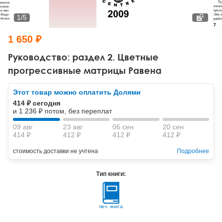
Тревожные расстройства, панические атаки
Психодрама
Психология труда и эргономика
Социальная и организационная психология
1
/
5
Сказкотерапия
Психофизиология
Учебная литература
1 650 ₽
Другие направления психотерапии
Социальная психология
Классический и юнгианский психоанализ
Руководство: раздел 2. Цветные
прогрессивные матрицы Равена
Классический, эриксоновский гипноз и НЛП
Этот товар можно оплатить Долями
НЛП
414 ₽ сегодня
и 1 236 ₽ потом, без переплат
09 авг
23 авг
06 сен
20 сен
414 ₽
412 ₽
412 ₽
412 ₽
стоимость доставки не учтена
Подробнее
Тип книги:
печ. книга