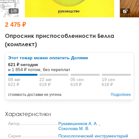
Тревожные расстройства, панические атаки
Психодрама
Психология труда и эргономика
Социальная и организационная психология
1
/
8
Сказкотерапия
Психофизиология
Учебная литература
2 475 ₽
Другие направления психотерапии
Социальная психология
Классический и юнгианский психоанализ
Опросник приспособленности Белла
(комплект)
Классический, эриксоновский гипноз и НЛП
Этот товар можно оплатить Долями
НЛП
621 ₽ сегодня
и 1 854 ₽ потом, без переплат
08 авг
22 авг
05 сен
19 сен
621 ₽
618 ₽
618 ₽
618 ₽
стоимость доставки не учтена
Подробнее
Характеристики
Автор
Рукавишников А. А.
,
Соколова М. В.
Серия
Психологический инструментарий