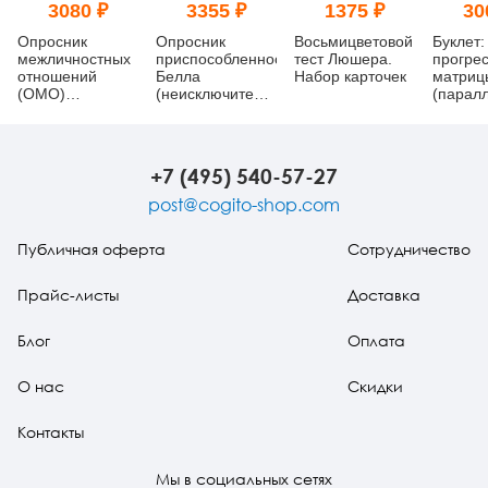
3080 ₽
3355 ₽
1375 ₽
30
Опросник
Опросник
Восьмицветовой
Буклет:
межличностных
приспособленности
тест Люшера.
прогре
отношений
Белла
Набор карточек
матриц
(ОМО)
(неисключительная
(парал
(неисключительная
лицензия на ПО
форма,
лицензия на ПО
для ЭВМ Пси-
Ab, B)
для ЭВМ Пси-
Профиль)
Профиль)
+7 (495) 540-57-27
post@cogito-shop.com
Публичная оферта
Сотрудничество
Прайс-листы
Доставка
Блог
Оплата
О нас
Скидки
Контакты
Мы в социальных сетях