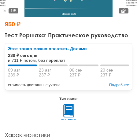
Тревожные расстройства, панические атаки
Психодрама
Психология труда и эргономика
Социальная и организационная психология
1
/
5
Сказкотерапия
Психофизиология
Учебная литература
950 ₽
Другие направления психотерапии
Социальная психология
Классический и юнгианский психоанализ
Тест Роршаха: Практическое руководство
Классический, эриксоновский гипноз и НЛП
Этот товар можно оплатить Долями
239 ₽ сегодня
НЛП
и 711 ₽ потом, без переплат
09 авг
23 авг
06 сен
20 сен
239 ₽
237 ₽
237 ₽
237 ₽
стоимость доставки не учтена
Подробнее
Тип книги:
печ. книга
Характеристики