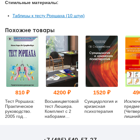
Стимльные материалы:
Таблицы к тесту Роршаха (10 штук)
Похожие товары
810 ₽
4200 ₽
1520 ₽
49
Тест Роршаха:
Восьмицветовой
Суицидология и
Исключ
Практическое
тест Люшера.
кризисная
предме
руководство.
Комплект с 2
психотерапия
(Четве
2005 год
наборами
лишний
(уценка)
карточек
Модифи
психод
методи
(компле
+7 (495) 540-57-27