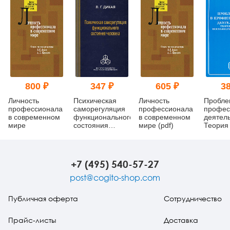
800 ₽
347 ₽
605 ₽
38
Личность
Психическая
Личность
Пробле
профессионала
саморегуляция
профессионала
профес
в современном
функционального
в современном
деятель
мире
состояния
мире (pdf)
Теория
человека
методы
(системно-
психоло
деятельный
анализ
подход) (pdf)
+7 (495) 540-57-27
post@cogito-shop.com
Публичная оферта
Сотрудничество
Прайс-листы
Доставка