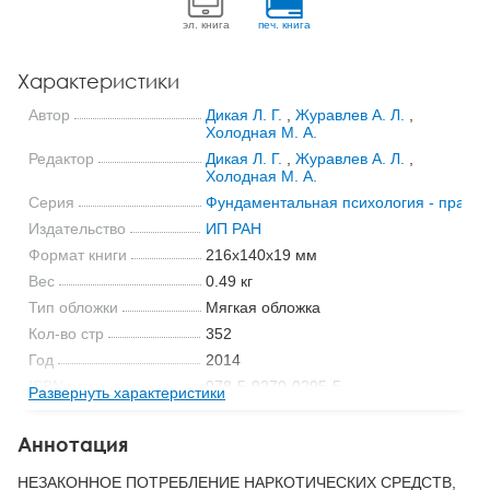
эл. книга
печ. книга
Характеристики
Автор
Дикая Л. Г.
,
Журавлев А. Л.
,
Холодная М. А.
Редактор
Дикая Л. Г.
,
Журавлев А. Л.
,
Холодная М. А.
Серия
Фундаментальная психология - практи
Издательство
ИП РАН
Формат книги
216x140x19 мм
Вес
0.49 кг
Тип обложки
Мягкая обложка
Кол-во стр
352
Год
2014
ISBN
978-5-9270-0295-5
Развернуть характеристики
Код
21413
Аннотация
НЕЗАКОННОЕ ПОТРЕБЛЕНИЕ НАРКОТИЧЕСКИХ СРЕДСТВ,