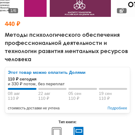
Тревожные расстройства, панические атаки
Психодрама
Психология труда и эргономика
Социальная и организационная психология
1
/
6
Сказкотерапия
Психофизиология
Учебная литература
440 ₽
Другие направления психотерапии
Социальная психология
Классический и юнгианский психоанализ
Методы психологического обеспечения
профессиональной деятельности и
Классический, эриксоновский гипноз и НЛП
технологии развития ментальных ресурсов
человека
НЛП
Этот товар можно оплатить Долями
110 ₽ сегодня
и 330 ₽ потом, без переплат
08 авг
22 авг
05 сен
19 сен
110 ₽
110 ₽
110 ₽
110 ₽
стоимость доставки не учтена
Подробнее
Тип книги: