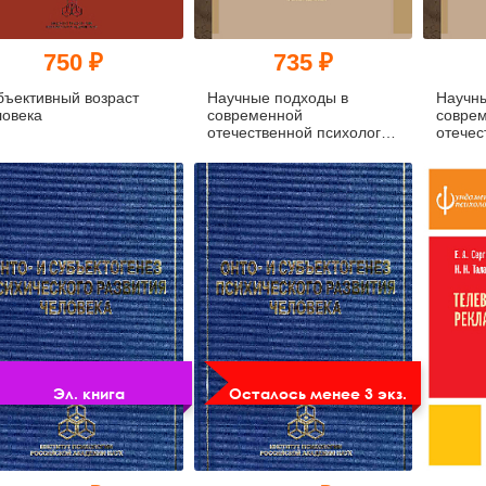
750 ₽
735 ₽
бъективный возраст
Научные подходы в
Научны
ловека
современной
совре
отечественной психологии
отечес
(pdf)
Эл. книга
Осталось менее 3 экз.