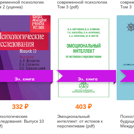
временной психологии.
современной психологии.
соврем
 2 (уценка)
Том 3 (pdf)
Том 3
Эл. книга
Эл. книга
332 ₽
403 ₽
ихологические
Эмоциональный
Психол
следования: Выпуск 10
интеллект: от истоков к
будуще
f)
перспективам (pdf)
Между
конфе