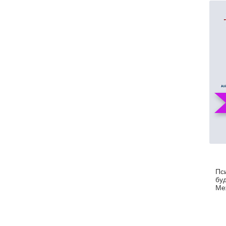
Пс
бу
Ме
ко
уч
201