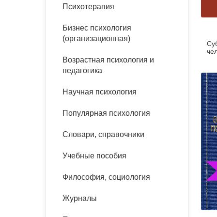
букинист
Психотерапия
Расстройства пищевого
Песочная терапия
Психология труда и
поведения
Психология развития
эргономика
Бизнес психология
Психодрама
(организационная)
Су
Тревожные расстройства,
Социальная и
Психофизиология
че
панические атаки
организационная психология
Возрастная психология и
Сказкотерапия
педагогика
Социальная психология
Учебная литература
Другие направления
Научная психология
психотерапии
Классический и юнгианский
психоанализ
Популярная психология
Классический, эриксоновский
гипноз и НЛП
Словари, справочники
НЛП
Учебные пособия
Философия, социология
Журналы