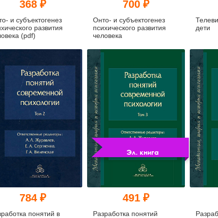
368 ₽
700 ₽
то- и субъектогенез
Онто- и субъектогенез
Телеви
ихического развития
психического развития
дети
овека (pdf)
человека
Эл. книга
784 ₽
491 ₽
зработка понятий в
Разработка понятий
Разраб