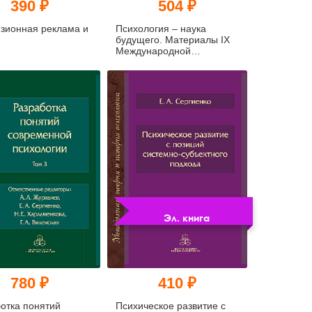
390 ₽
504 ₽
зионная реклама и
Психология – наука
будущего. Материалы IX
Международной
конференции молодых
ученых «Психология –
наука будущего» 18–19
ноября 2021 года Москва
(pdf)
Эл. книга
780 ₽
410 ₽
отка понятий
Психическое развитие с