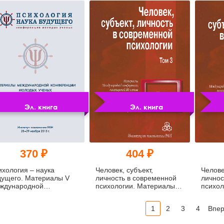
ученых
2015 г.
Эл. книга
Эл. книга
370 ₽
404 ₽
ихология – наука
Человек, субъект,
Челове
дущего. Материалы V
личность в современной
личнос
ждународной
психологии. Материалы
психол
нференции молодых
Международной
Между
еных. 28‐29 ноября
конференции,
конфе
1
2
3
4
Впе
3 г. (pdf)
посвященной 80-летию А.
посвящ
В. Брушлинского (Том 3)
В. Бру