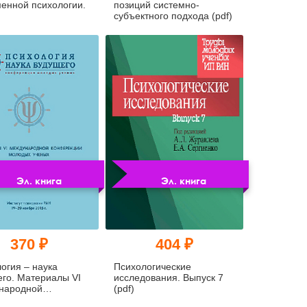
енной психологии.
позиций системно-
субъектного подхода (pdf)
Эл. книга
Эл. книга
370 ₽
404 ₽
огия – наука
Психологические
го. Материалы VI
исследования. Выпуск 7
народной
(pdf)
ренции молодых