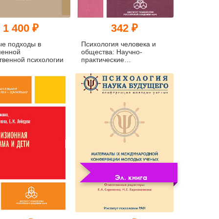
1 400 ₽
342 ₽
е подходы в
Психология человека и
менной
общества: Научно-
твенной психологии
практические
исследования (уценка)
Эл. книга