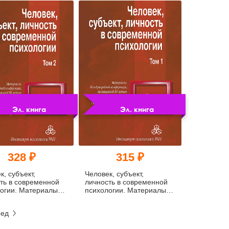
. 19–20 ноября
 (pdf)
Эл. книга
Эл. книга
328 ₽
315 ₽
к, субъект,
Человек, субъект,
ть в современной
личность в современной
огии. Материалы
психологии. Материалы
народной
Международной
ренции,
конференции,
ред
енной 80-летию А.
посвященной 80-летию А.
шлинского (Том 2)
В. Брушлинского (Том 1)