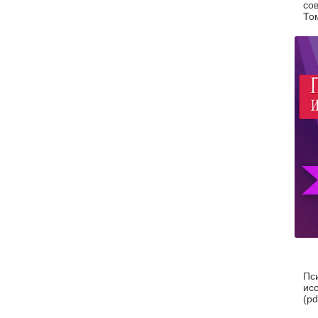
со
Том
Пс
ис
(pd