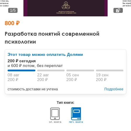
Тревожные расстройства, панические атаки
Психодрама
Психология труда и эргономика
Социальная и организационная психология
1
/
5
Сказкотерапия
Психофизиология
Учебная литература
800 ₽
Другие направления психотерапии
Социальная психология
Классический и юнгианский психоанализ
Разработка понятий современной
психологии
Классический, эриксоновский гипноз и НЛП
Этот товар можно оплатить Долями
НЛП
200 ₽ сегодня
и 600 ₽ потом, без переплат
08 авг
22 авг
05 сен
19 сен
200 ₽
200 ₽
200 ₽
200 ₽
стоимость доставки не учтена
Подробнее
Тип книги:
эл. книга
печ. книга