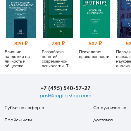
820 ₽
780 ₽
507 ₽
53
Влияние
Разработка
Психология
Паради
пандемии на
понятий
нравственности
психоло
личность и
современной
науков
общество:
психологии. Том
анализ
психологические
3
механизмы и
последствия
+7 (495) 540-57-27
post@cogito-shop.com
Публичная оферта
Сотрудничество
Прайс-листы
Доставка