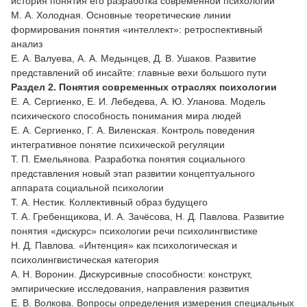
история понятия его разработка современной психологии
М. А. Холодная. Основные теоретические линии
формирования понятия «интеллект»: ретроспективный
анализ
Е. А. Валуева, А. А. Медынцев, Д. В. Ушаков. Развитие
представлений об инсайте: главные вехи большого пути
Раздел 2. Понятия современных отраслях психологии
Е. А. Сергиенко, Е. И. Лебедева, А. Ю. Уланова. Модель
психического способность понимания мира людей
Е. А. Сергиенко, Г. А. Виленская. Контроль поведения
интегративное понятие психической регуляции
Т. П. Емельянова. Разработка понятия социального
представления новый этап развитии концептуального
аппарата социальной психологии
Т. А. Нестик. Коллективный образ будущего
Т. А. Гребенщикова, И. А. Зачёсова, Н. Д. Павлова. Развитие
понятия «дискурс» психологии речи психолингвистике
Н. Д. Павлова. «Интенция» как психологическая и
психолингвистическая категория
А. Н. Воронин. Дискурсивные способности: конструкт,
эмпирические исследования, направления развития
Е. В. Волкова. Вопросы определения измерения специальных