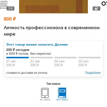
Тревожные расстройства, панические атаки
Психодрама
Психология труда и эргономика
Социальная и организационная психология
1
/
6
Сказкотерапия
Психофизиология
Учебная литература
800 ₽
Другие направления психотерапии
Социальная психология
Классический и юнгианский психоанализ
Личность профессионала в современном
мире
Классический, эриксоновский гипноз и НЛП
Этот товар можно оплатить Долями
НЛП
200 ₽ сегодня
и 600 ₽ потом, без переплат
07 авг
21 авг
04 сен
18 сен
200 ₽
200 ₽
200 ₽
200 ₽
стоимость доставки не учтена
Подробнее
Тип книги:
эл. книга
печ. книга