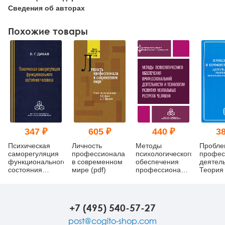
Сведения об авторах
Похожие товары
347 ₽
605 ₽
440 ₽
38
Психическая
Личность
Методы
Пробле
саморегуляция
профессионала
психологического
профес
функционального
в современном
обеспечения
деятель
состояния
мире (pdf)
профессиональной
Теория
человека
деятельности и
методы
(системно-
технологии
психоло
деятельный
развития
анализ
подход) (pdf)
ментальных
+7 (495) 540-57-27
ресурсов
человека
post@cogito-shop.com