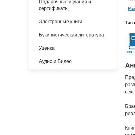
Подарочные издания и
сертификаты
Раз
Изд
Фор
Электронные книги
Тип 
Ве
Букинистическая литература
Тип
Кол
Уценка
печ. 
Год
Аудио и Видео
Ан
IS
Ко
Пре
разв
секс
Бра
реал
Книг