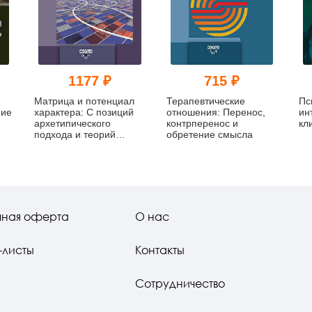
1177 ₽
715 ₽
Матрица и потенциал
Терапевтические
Пс
ние
характера: С позиций
отношения: Перенос,
ин
архетипического
контрперенос и
кл
подхода и теорий
обретение смысла
развития: В поисках
неиссякаемого
источника духа
чная оферта
О нас
-листы
Контакты
Сотрудничество