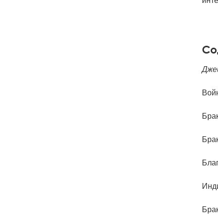
инт
Со
Дже
Войн
Бра
Бра
Благ
Инд
Брак