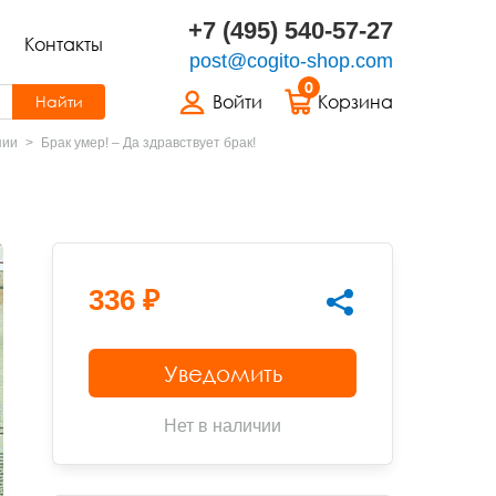
+7 (495) 540-57-27
Контакты
post@cogito-shop.com
0
Войти
Корзина
Найти
пии
Брак умер! – Да здравствует брак!
336 ₽
Уведомить
Нет в наличии