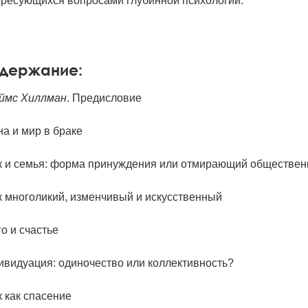
ересующихся вопросами глубинной психологии.
держание:
ймс Хиллман
. Предисловие
а и мир в браке
к и семья: форма принуждения или отмирающий обществен
к многоликий, изменчивый и искусственный
о и счастье
ивидуация: одиночество или коллективность?
 как спасение