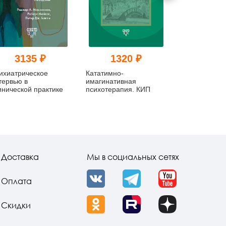
3135 ₽
1320 ₽
869
ихиатрическое
Кататимно-
Первичная
тервью в
имагинативная
консультация
инической практике
психотерапия. КИП
установление
и завоевани
Доставка
Мы в социальных сетях
Оплата
VK
Telegram
YouTube
Скидки
OK
Rutube
Dzen