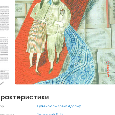
рактеристики
ор
Гуггенбюль-Крейг Адольф
реводчик
Зеленский В. В.