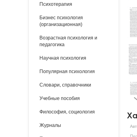
букинист
Психотерапия
Расстройства пищевого
Песочная терапия
Психология труда и
поведения
Психология развития
эргономика
Бизнес психология
Психодрама
(организационная)
Тревожные расстройства,
Социальная и
Психофизиология
панические атаки
организационная психология
Возрастная психология и
Сказкотерапия
педагогика
Социальная психология
Учебная литература
Другие направления
Научная психология
психотерапии
Классический и юнгианский
психоанализ
Популярная психология
Классический, эриксоновский
гипноз и НЛП
Словари, справочники
НЛП
Учебные пособия
Философия, социология
Ха
Журналы
Авт
Пе