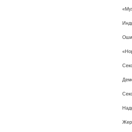
«Му
Инди
Оши
«Но
Сек
Дем
Секс
Над
Жер