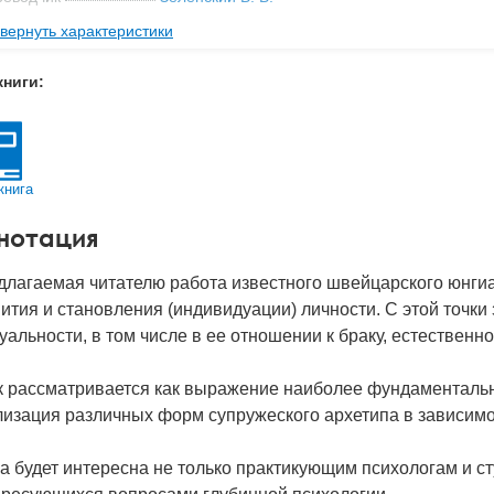
вернуть характеристики
ательство
Добросвет
,
КДУ
мат книги
200x140x8 мм
книги:
с
0.13 кг
 обложки
Мягкая обложка
-во стр
116
книга
2021
нотация
BN
978-5-7913-0124-6
д
24895
длагаемая читателю работа известного швейцарского юнги
ития и становления (индивидуации) личности. С этой точк
уальности, в том числе в ее отношении к браку, естественн
к рассматривается как выражение наиболее фундаментальн
изация различных форм супружеского архетипа в зависимос
а будет интересна не только практикующим психологам и ст