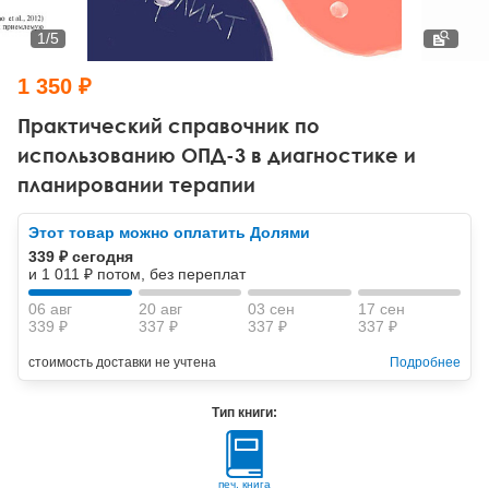
Тревожные расстройства, панические атаки
Психодрама
Психология труда и эргономика
Социальная и организационная психология
1
/
5
Сказкотерапия
Психофизиология
Учебная литература
1 350 ₽
Другие направления психотерапии
Социальная психология
Классический и юнгианский психоанализ
Практический справочник по
использованию ОПД-3 в диагностике и
Классический, эриксоновский гипноз и НЛП
планировании терапии
НЛП
Этот товар можно оплатить Долями
339 ₽ сегодня
и 1 011 ₽ потом, без переплат
06 авг
20 авг
03 сен
17 сен
339 ₽
337 ₽
337 ₽
337 ₽
стоимость доставки не учтена
Подробнее
Тип книги:
печ. книга