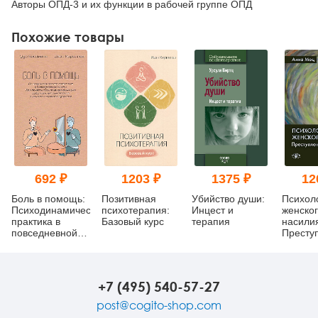
Авторы ОПД-3 и их функции в рабочей группе ОПД
Похожие товары
692 ₽
1203 ₽
1375 ₽
12
Боль в помощь:
Позитивная
Убийство души:
Психол
Психодинамическая
психотерапия:
Инцест и
женско
практика в
Базовый курс
терапия
насили
повседневной
Престу
жизни. Как
против 
понять
позитивную
функцию
+7 (495) 540-57-27
собственных
симптомов и
post@cogito-shop.com
начать строить